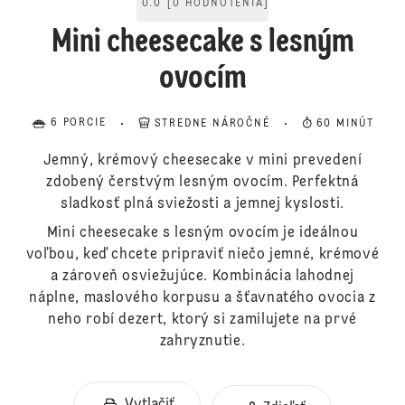
0.0
[
0
HODNOTENIA
]
Mini cheesecake s lesným
ovocím
6 PORCIE
STREDNE NÁROČNÉ
60 MINÚT
Jemný, krémový cheesecake v mini prevedení
zdobený čerstvým lesným ovocím. Perfektná
sladkosť plná sviežosti a jemnej kyslosti.
Mini cheesecake s lesným ovocím je ideálnou
voľbou, keď chcete pripraviť niečo jemné, krémové
a zároveň osviežujúce. Kombinácia lahodnej
náplne, maslového korpusu a šťavnatého ovocia z
neho robí dezert, ktorý si zamilujete na prvé
zahryznutie.