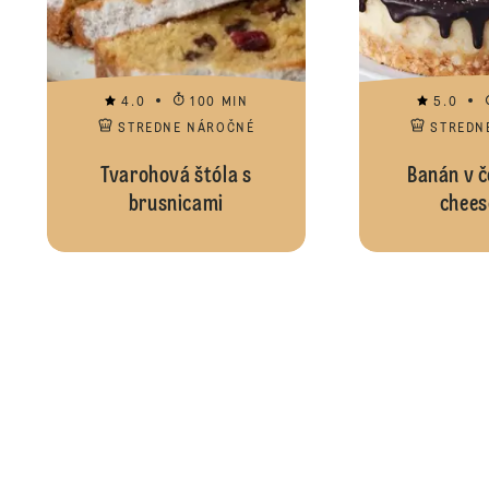
4.0
100 MIN
5.0
STREDNE NÁROČNÉ
STREDN
Tvarohová štóla s
Banán v č
brusnicami
chees