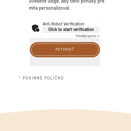
uvedené údaje, aby tieto ponuky pre
mňa personalizoval.
Anti-Robot Verification
Click to start verification
Friendly
Captcha ⇗
POTVRDIŤ
* POVINNÉ POLÍČKO