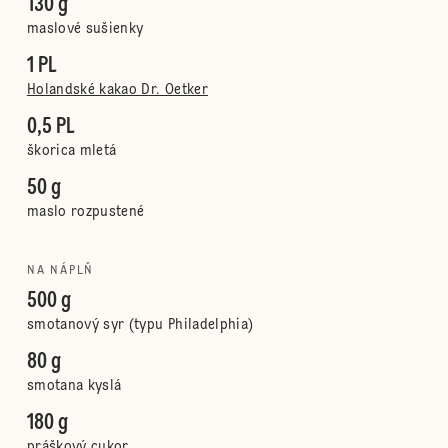
130 g
maslové sušienky
1 PL
Holandské kakao Dr. Oetker
0,5 PL
škorica mletá
50 g
maslo rozpustené
NA NÁPLŇ
500 g
smotanový syr (typu Philadelphia)
80 g
smotana kyslá
180 g
práškový cukor