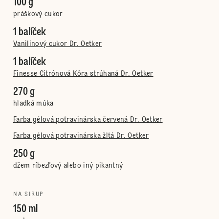
100 g
práškový cukor
1 balíček
Vanilínový cukor Dr. Oetker
1 balíček
Finesse Citrónová Kôra strúhaná Dr. Oetker
270 g
hladká múka
Farba gélová potravinárska červená Dr. Oetker
Farba gélová potravinárska žltá Dr. Oetker
250 g
džem ríbezľový alebo iný pikantný
NA SIRUP
150 ml