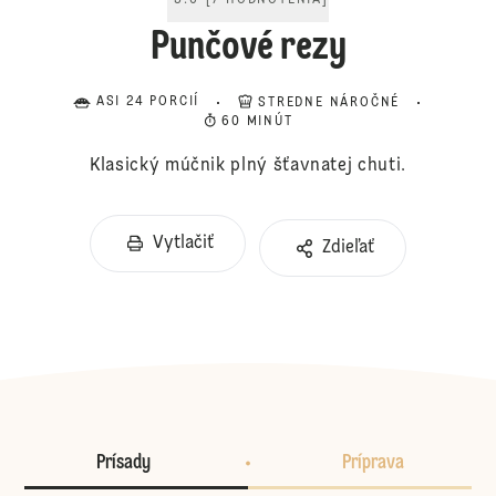
5.0
[
7
HODNOTENIA
]
Punčové rezy
ASI 24 PORCIÍ
STREDNE NÁROČNÉ
60 MINÚT
Klasický múčnik plný šťavnatej chuti.
Vytlačiť
Zdieľať
Prísady
Príprava