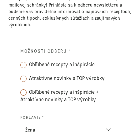
mailovej schránky! Prihláste sa k odberu newsletteru a
budeme vás pravidelne informovať o najnovších receptoch,
cenných tipoch, exkluzívnych súťažiach a zaujímavých
výrobkoch.
MOŽNOSTI ODBERU
*
Obľúbené recepty a inšpirácie
Atraktívne novinky a TOP výrobky
Obľúbené recepty a inšpirácie +
Atraktívne novinky a TOP výrobky
POHLAVIE *