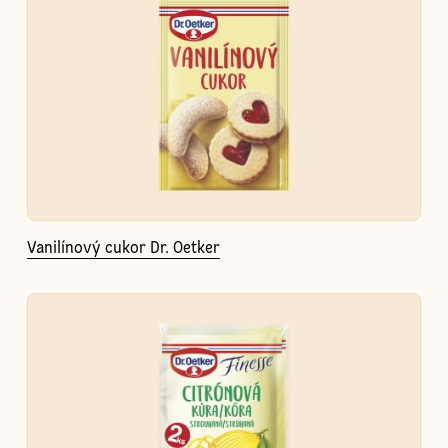
Vanilínový cukor Dr. Oetker