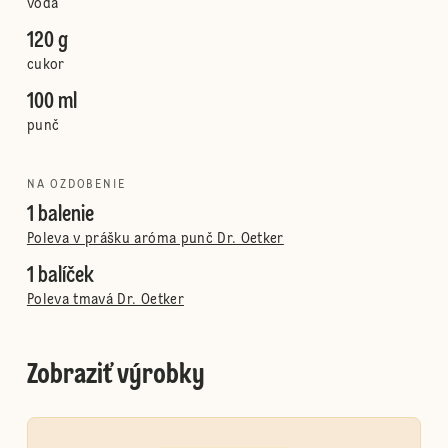
voda
120 g
cukor
100 ml
punč
NA OZDOBENIE
1 balenie
Poleva v prášku aróma punč Dr. Oetker
1 balíček
Poleva tmavá Dr. Oetker
Zobraziť výrobky