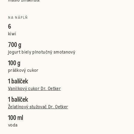
maslo zmäknuté
NA NÁPLŇ
6
kiwi
700 g
jogurt biely plnotučný smotanový
100 g
práškový cukor
1 balíček
Vanilkový cukor Dr. Oetker
1 balíček
Želatínový stužovač Dr. Oetker
100 ml
voda