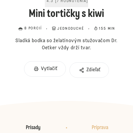
4.3
[
7
HODNOTENIA
]
Mini tortičky s kiwi
8 PORCIÍ
JEDNODUCHÉ
155 MIN
Sladká bodka so želatínovým stužovačom Dr.
Oetker vždy drží tvar.
Vytlačiť
Zdieľať
Prísady
Príprava