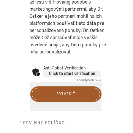
adresu v šifrovanej podobe s
marketingovými partnermi, aby Dr.
Oetker a jeho partneri mohli na ich
platformách používať tieto dáta pre
personalizované ponuky. Dr. Oetker
môže tiež spracúvať moje vyššie
uvedené údaje, aby tieto ponuky pre
mňa personalizoval.
Anti-Robot Verification
Click to start verification
Friendly
Captcha ⇗
POTVRDIŤ
* POVINNÉ POLÍČKO