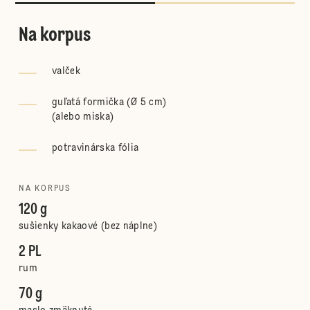
Na korpus
valček
guľatá formička (Ø 5 cm)
(
alebo miska
)
potravinárska fólia
NA KORPUS
120 g
sušienky kakaové (bez náplne)
2 PL
rum
70 g