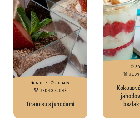
3
JED
5.0
50 MIN
Kokosové
JEDNODUCHÉ
jahodov
Tiramisu s jahodami
bezlak