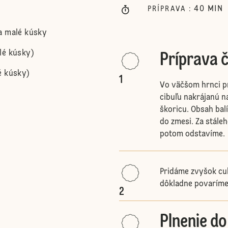
40
MIN
PRÍPRAVA
:
a malé kúsky
lé kúsky)
Príprava č
é kúsky)
1
Vo väčšom hrnci p
cibuľu nakrájanú n
škoricu. Obsah bal
do zmesi. Za stále
potom odstavíme.
Pridáme zvyšok cuk
dôkladne povaríme
2
Plnenie d