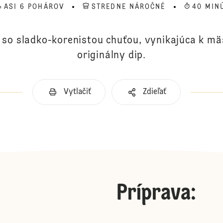
ASI 6 POHÁROV
STREDNE NÁROČNÉ
40 MIN
so sladko-korenistou chuťou, vynikajúca k mä
originálny dip.
Vytlačiť
Zdieľať
Príprava
: