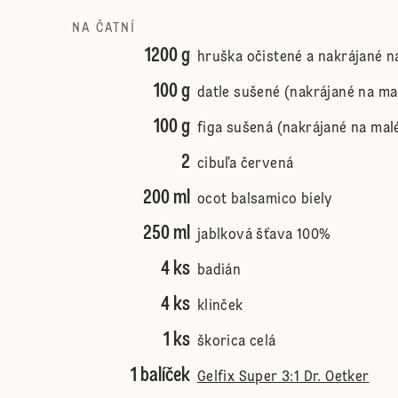
NA ČATNÍ
1200 g
hruška očistené a nakrájané n
100 g
datle sušené (nakrájané na ma
100 g
figa sušená (nakrájané na mal
2
cibuľa červená
200 ml
ocot balsamico biely
250 ml
jablková šťava 100%
4 ks
badián
4 ks
klinček
1 ks
škorica celá
1 balíček
Gelfix Super 3:1 Dr. Oetker