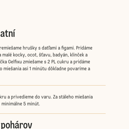
atní
remiešame hrušky s datľami a figami. Pridáme
a malé kocky, ocot, šťavu, badyán, klinček a
íčka Gelfixu zmiešame s 2 PL cukru a pridáme
ho miešania asi 1 minútu dôkladne povaríme a
ru a privedieme do varu. Za stáleho miešania
 minimálne 5 minút.
o pohárov