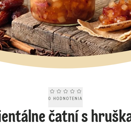
Current rating 0.0. Click to rate.
0
HODNOTENIA
ientálne čatní s hrušk