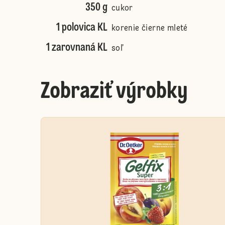
350 g
cukor
1 polovica KL
korenie čierne mleté
1 zarovnaná KL
soľ
Zobraziť výrobky