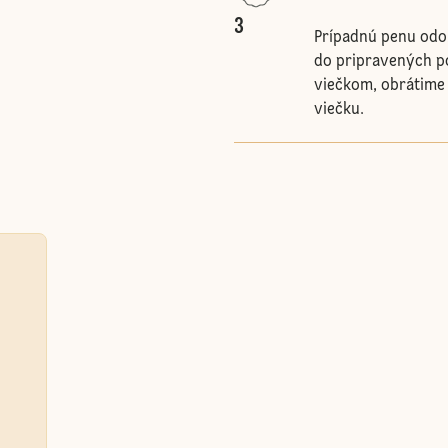
3
Prípadnú penu odo
do pripravených p
viečkom, obrátime
viečku.