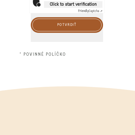
Click to start verification
Friendly
Captcha ⇗
POTVRDIŤ
* POVINNÉ POLÍČKO