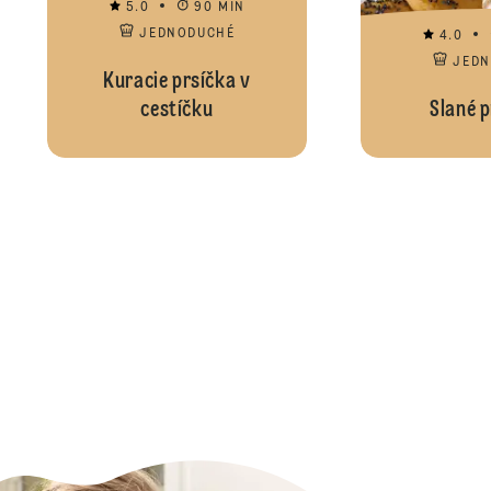
5.0
90 MIN
JEDNODUCHÉ
4.0
JED
Kuracie prsíčka v
cestíčku
Slané p