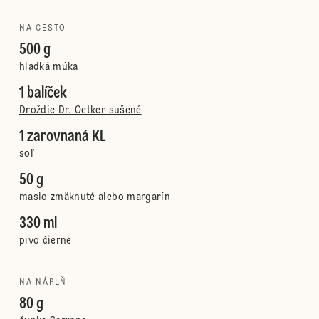
NA CESTO
500 g
hladká múka
1 balíček
Droždie Dr. Oetker sušené
1 zarovnaná KL
soľ
50 g
maslo zmäknuté alebo margarín
330 ml
pivo čierne
NA NÁPLŇ
80 g