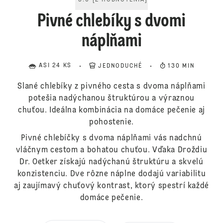
5.0
[
2
HODNOTENIA
]
Pivné chlebíky s dvomi
náplňami
ASI 24 KS
JEDNODUCHÉ
130 MIN
Slané chlebíky z pivného cesta s dvoma náplňami
potešia nadýchanou štruktúrou a výraznou
chuťou. Ideálna kombinácia na domáce pečenie aj
pohostenie.
Pivné chlebíčky s dvoma náplňami vás nadchnú
vláčnym cestom a bohatou chuťou. Vďaka Droždiu
Dr. Oetker získajú nadýchanú štruktúru a skvelú
konzistenciu. Dve rôzne náplne dodajú variabilitu
aj zaujímavý chuťový kontrast, ktorý spestrí každé
domáce pečenie.