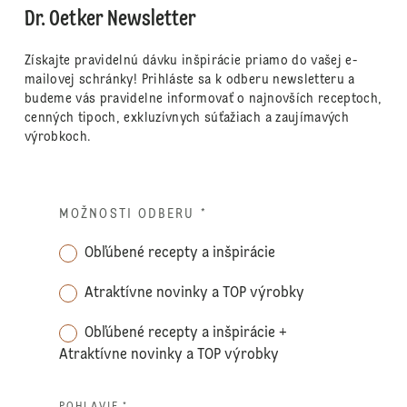
Dr. Oetker Newsletter
Získajte pravidelnú dávku inšpirácie priamo do vašej e-
mailovej schránky! Prihláste sa k odberu newsletteru a
budeme vás pravidelne informovať o najnovších receptoch,
cenných tipoch, exkluzívnych súťažiach a zaujímavých
výrobkoch.
MOŽNOSTI ODBERU
*
Obľúbené recepty a inšpirácie
Atraktívne novinky a TOP výrobky
Obľúbené recepty a inšpirácie +
Atraktívne novinky a TOP výrobky
POHLAVIE *