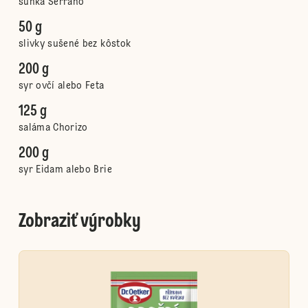
šunka Serrano
50 g
slivky sušené bez kôstok
200 g
syr ovčí alebo Feta
125 g
saláma Chorizo
200 g
syr Eidam alebo Brie
Zobraziť výrobky