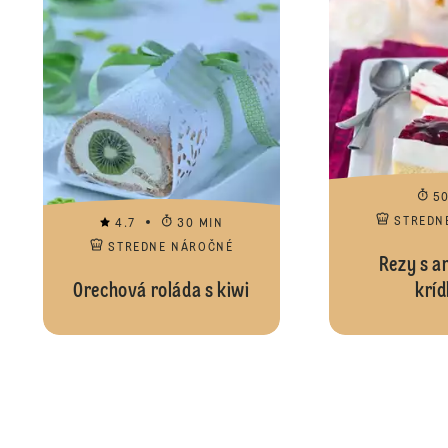
5
STREDN
4.7
30 MIN
STREDNE NÁROČNÉ
Rezy s a
Orechová roláda s kiwi
kríd