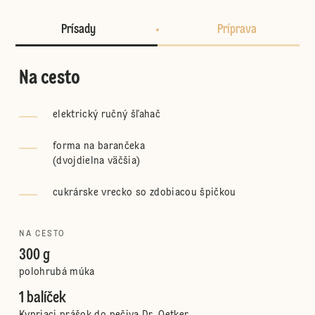
Prísady
Príprava
Na cesto
elektrický ručný šľahač
forma na barančeka
(
dvojdielna väčšia
)
cukrárske vrecko so zdobiacou špičkou
NA CESTO
300 g
polohrubá múka
1 balíček