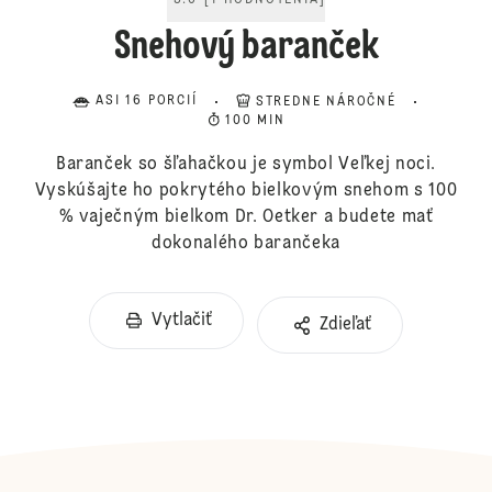
5.0
[
1
HODNOTENIA
]
Snehový baranček
ASI 16 PORCIÍ
STREDNE NÁROČNÉ
100 MIN
Baranček so šľahačkou je symbol Veľkej noci.
Vyskúšajte ho pokrytého bielkovým snehom s 100
% vaječným bielkom Dr. Oetker a budete mať
dokonalého barančeka
Vytlačiť
Zdieľať