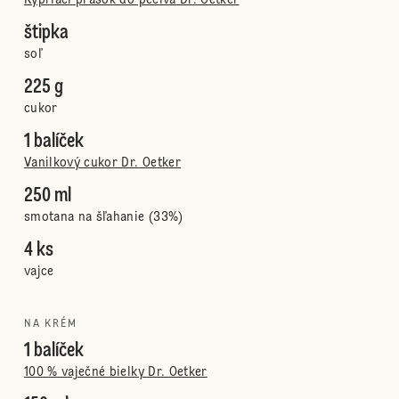
Kypriaci prášok do pečiva Dr. Oetker
štipka
soľ
225 g
cukor
1 balíček
Vanilkový cukor Dr. Oetker
250 ml
smotana na šľahanie (33%)
4 ks
vajce
NA KRÉM
1 balíček
100 % vaječné bielky Dr. Oetker