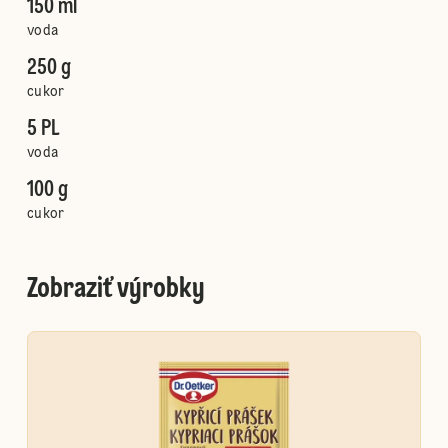
150 ml
voda
250 g
cukor
5 PL
voda
100 g
cukor
Zobraziť výrobky