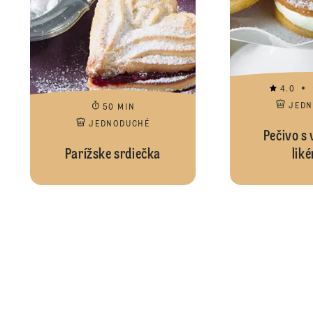
4.0
JED
50 MIN
JEDNODUCHÉ
Pečivo s
Parížske srdiečka
lik