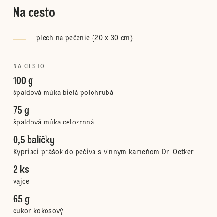
Na cesto
plech na pečenie (20 x 30 cm)
NA CESTO
100 g
špaldová múka bielá polohrubá
75 g
špaldová múka celozrnná
0,5 balíčky
Kypriaci prášok do pečiva s vínnym kameňom Dr. Oetker
2 ks
vajce
65 g
cukor kokosový