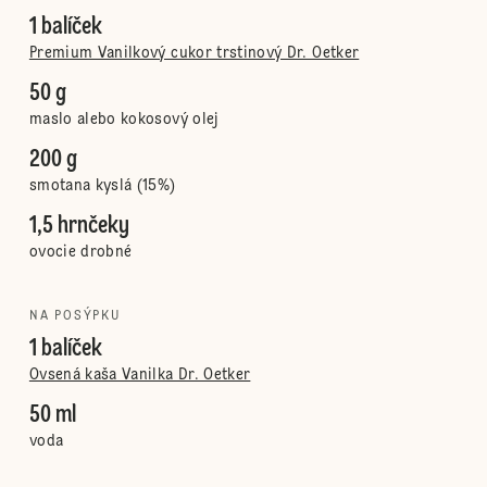
1 balíček
Premium Vanilkový cukor trstinový Dr. Oetker
50 g
maslo alebo kokosový olej
200 g
smotana kyslá (15%)
1,5 hrnčeky
ovocie drobné
NA POSÝPKU
1 balíček
Ovsená kaša Vanilka Dr. Oetker
50 ml
voda