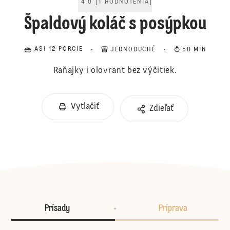
4.0
[
1
HODNOTENIA
]
Špaldový koláč s posýpkou
ASI 12 PORCIE
JEDNODUCHÉ
50 MIN
Raňajky i olovrant bez výčitiek.
Vytlačiť
Zdieľať
Prísady
Príprava