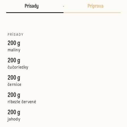
Prísady
Príprava
PRÍSADY
200 g
maliny
200 g
čučoriedky
200 g
černice
200 g
ríbezle červené
200 g
jahody