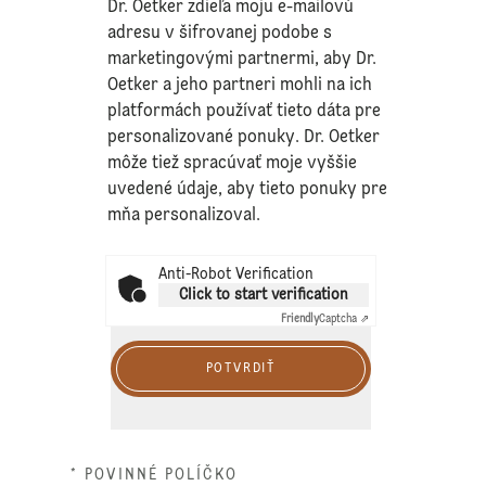
Dr. Oetker zdieľa moju e-mailovú
adresu v šifrovanej podobe s
marketingovými partnermi, aby Dr.
Oetker a jeho partneri mohli na ich
platformách používať tieto dáta pre
personalizované ponuky. Dr. Oetker
môže tiež spracúvať moje vyššie
uvedené údaje, aby tieto ponuky pre
mňa personalizoval.
Anti-Robot Verification
Click to start verification
Friendly
Captcha ⇗
POTVRDIŤ
* POVINNÉ POLÍČKO