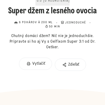
0.0
[
0
HODNOTENIA
]
Super džem z lesného ovocia
6 POHÁROV À 200 ML
JEDNODUCHÉ
50 MIN
Chutný domáci džem? Nič nie je jednoduchšie.
Pripravte si ho aj Vy s Gelfixom Super 3:1 od Dr.
Oetker.
Vytlačiť
Zdieľať