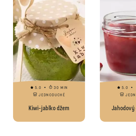
5.0
30 MIN
5.0
JEDNODUCHÉ
JED
Kiwi-jablko džem
Jahodový d