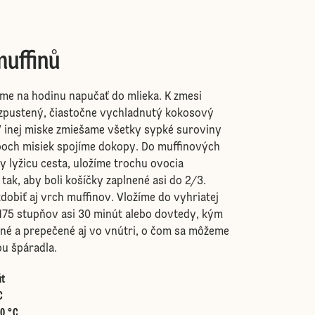
muffinů
me na hodinu napučať do mlieka. K zmesi
ozpustený, čiastočne vychladnutý kokosový
V inej miske zmiešame všetky sypké suroviny
och misiek spojíme dokopy. Do muffinových
 lyžicu cesta, uložíme trochu ovocia
tak, aby boli košíčky zaplnené asi do 2/3.
biť aj vrch muffinov. Vložíme do vyhriatej
175 stupňov asi 30 minút alebo dovtedy, kým
vné a prepečené aj vo vnútri, o čom sa môžeme
u špáradla.
út
C
60 °C