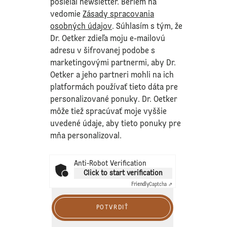
posielal newsletter. Beriem na
vedomie
Zásady spracovania
osobných údajov
. Súhlasím s tým, že
Dr. Oetker zdieľa moju e-mailovú
adresu v šifrovanej podobe s
marketingovými partnermi, aby Dr.
Oetker a jeho partneri mohli na ich
platformách používať tieto dáta pre
personalizované ponuky. Dr. Oetker
môže tiež spracúvať moje vyššie
uvedené údaje, aby tieto ponuky pre
mňa personalizoval.
Anti-Robot Verification
Click to start verification
Friendly
Captcha ⇗
POTVRDIŤ