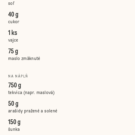
soľ
40 g
cukor
1 ks
vajce
75 g
maslo zmäknuté
NA NÁPLŇ
750 g
tekvica (napr. maslová)
50 g
arašidy pražené a solené
150 g
šunka