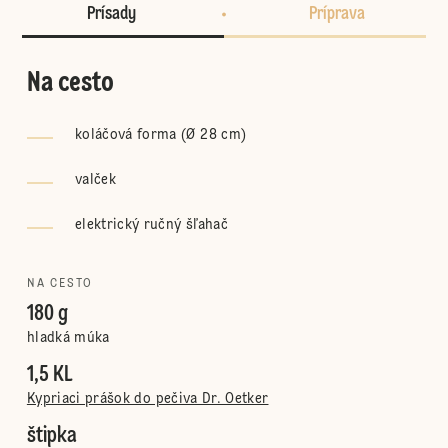
Prísady
Príprava
Na cesto
koláčová forma (Ø 28 cm)
valček
elektrický ručný šľahač
NA CESTO
180 g
hladká múka
1,5 KL
Kypriaci prášok do pečiva Dr. Oetker
štipka