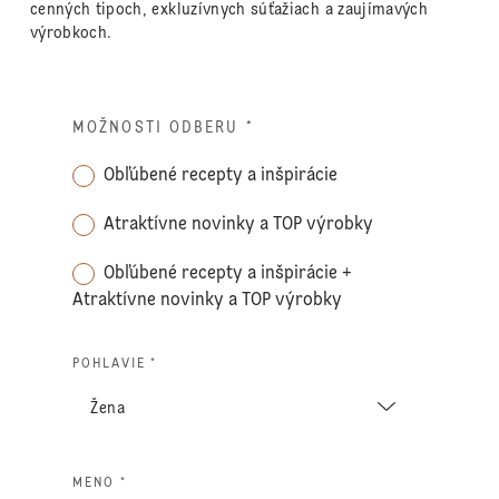
cenných tipoch, exkluzívnych súťažiach a zaujímavých
výrobkoch.
MOŽNOSTI ODBERU
*
Obľúbené recepty a inšpirácie
Atraktívne novinky a TOP výrobky
Obľúbené recepty a inšpirácie +
Atraktívne novinky a TOP výrobky
POHLAVIE *
MENO *