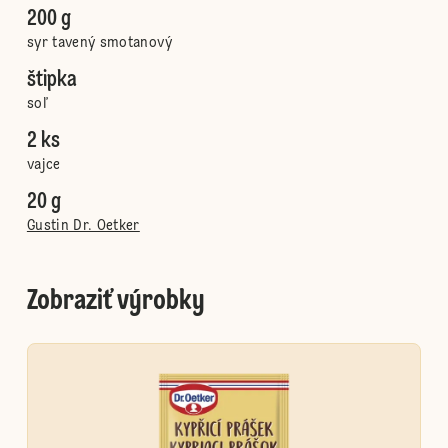
200 g
syr tavený smotanový
štipka
soľ
2 ks
vajce
20 g
Gustin Dr. Oetker
Zobraziť výrobky