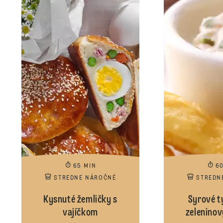
65 MIN
6
STREDNE NÁROČNÉ
STREDN
Kysnuté žemličky s
Syrové t
vajíčkom
zelenino