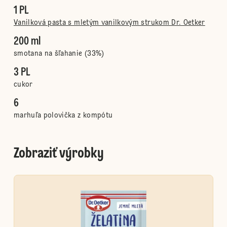
1 PL
Vanilková pasta s mletým vanilkovým strukom Dr. Oetker
200 ml
smotana na šľahanie (33%)
3 PL
cukor
6
marhuľa polovička z kompótu
Zobraziť výrobky