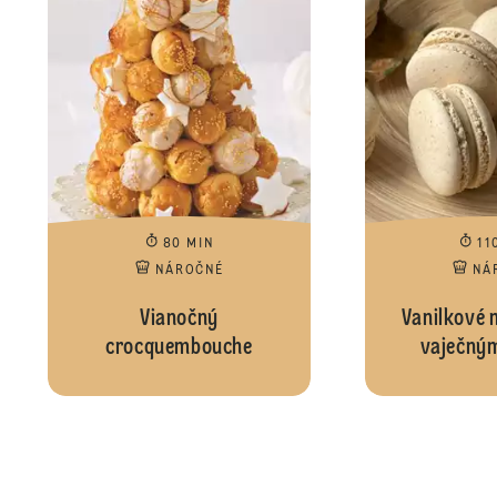
80 MIN
11
NÁROČNÉ
NÁ
Vianočný
Vanilkové 
crocquembouche
vaječným