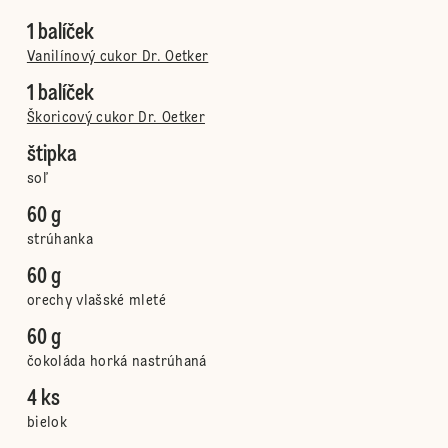
1 balíček
Vanilínový cukor Dr. Oetker
1 balíček
Škoricový cukor Dr. Oetker
štipka
soľ
60 g
strúhanka
60 g
orechy vlašské mleté
60 g
čokoláda horká nastrúhaná
4 ks
bielok