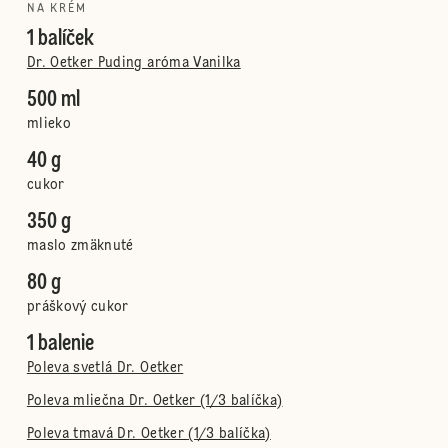
NA KRÉM
1 balíček
Dr. Oetker Puding aróma Vanilka
500 ml
mlieko
40 g
cukor
350 g
maslo zmäknuté
80 g
práškový cukor
1 balenie
Poleva svetlá Dr. Oetker
Poleva mliečna Dr. Oetker (1/3 balíčka)
Poleva tmavá Dr. Oetker (1/3 balíčka)