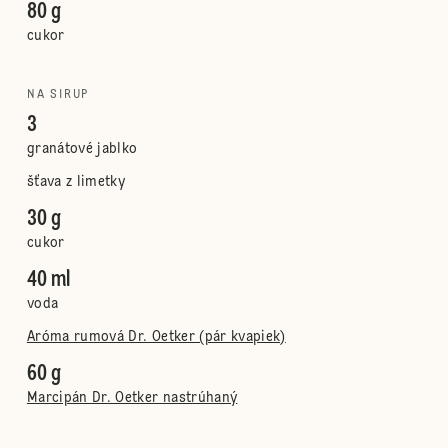
80 g
cukor
NA SIRUP
3
granátové jablko
šťava z limetky
30 g
cukor
40 ml
voda
Aróma rumová Dr. Oetker (pár kvapiek)
60 g
Marcipán Dr. Oetker nastrúhaný