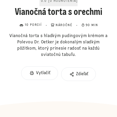
0.0
[
0
HODNOTENIA
]
Vianočná torta s orechmi
10 PORCIÍ
NÁROČNÉ
90 MIN
Vianočná torta s hladkým pudingovým krémom a
Polevou Dr. Oetker je dokonalým sladkým
pôžitkom, ktorý prinesie radosť na každú
sviatočnú tabuľu.
Vytlačiť
Zdieľať