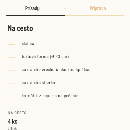
Prísady
Príprava
Na cesto
šľahač
tortová forma (Ø 20 cm)
cukrárske vrecko s hladkou špičkou
cukrárska stierka
kornútik z papiera na pečenie
NA CESTO
4 ks
žltok