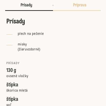
Prísady
Príprava
Prísady
plech na pečenie
misky
(
žiaruvzdorné
)
PRÍSADY
130 g
ovsené vločky
štipka
škorica mletá
štipka
soľ