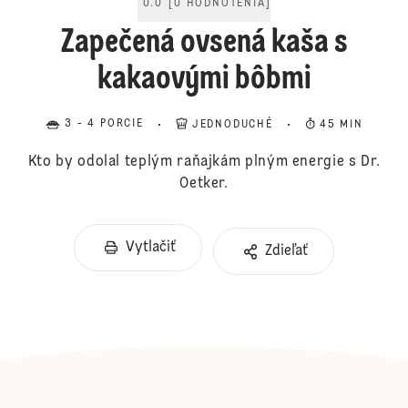
0.0
[
0
HODNOTENIA
]
Zapečená ovsená kaša s
kakaovými bôbmi
3 - 4 PORCIE
JEDNODUCHÉ
45 MIN
Kto by odolal teplým raňajkám plným energie s Dr.
Oetker.
Vytlačiť
Zdieľať