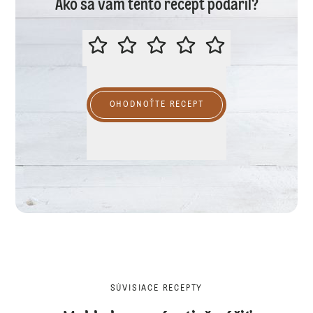
Ako sa vám tento recept podaril?
PROSÍME VÁS O OHODNOTENIE R
OHODNOŤTE RECEPT
SÚVISIACE RECEPTY