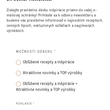
Získajte pravidelnú dávku inšpirácie priamo do vašej e-
mailovej schránky! Prihláste sa k odberu newsletteru a
budeme vás pravidelne informovať o najnovších receptoch,
cenných tipoch, exkluzívnych súťažiach a zaujímavých
výrobkoch.
MOŽNOSTI ODBERU
*
Obľúbené recepty a inšpirácie
Atraktívne novinky a TOP výrobky
Obľúbené recepty a inšpirácie +
Atraktívne novinky a TOP výrobky
POHLAVIE *