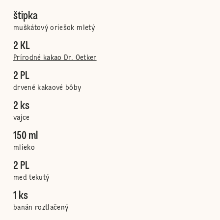
štipka
muškátový oriešok mletý
2 KL
Prírodné kakao Dr. Oetker
2 PL
drvené kakaové bôby
2 ks
vajce
150 ml
mlieko
2 PL
med tekutý
1 ks
banán roztlačený