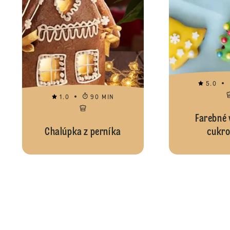
5.0
1.0
90 MIN
Farebné 
Chalúpka z perníka
cukro