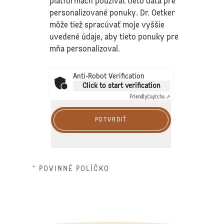
platformách používať tieto dáta pre
personalizované ponuky. Dr. Oetker
môže tiež spracúvať moje vyššie
uvedené údaje, aby tieto ponuky pre
mňa personalizoval.
Anti-Robot Verification
Click to start verification
Friendly
Captcha ⇗
POTVRDIŤ
* POVINNÉ POLÍČKO