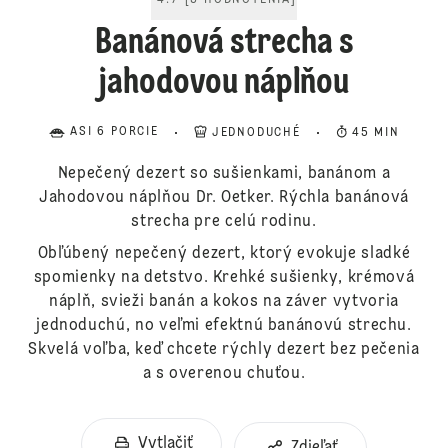
4.7
[
3
HODNOTENIA
]
Banánová strecha s
jahodovou náplňou
ASI 6 PORCIE
JEDNODUCHÉ
45 MIN
Nepečený dezert so sušienkami, banánom a
Jahodovou náplňou Dr. Oetker. Rýchla banánová
strecha pre celú rodinu.
Obľúbený nepečený dezert, ktorý evokuje sladké
spomienky na detstvo. Krehké sušienky, krémová
náplň, svieži banán a kokos na záver vytvoria
jednoduchú, no veľmi efektnú banánovú strechu.
Skvelá voľba, keď chcete rýchly dezert bez pečenia
a s overenou chuťou.
Vytlačiť