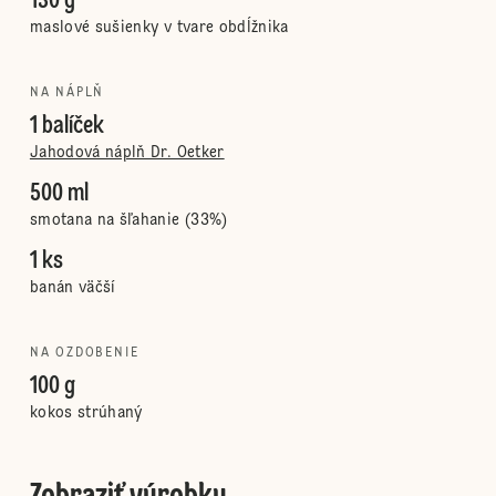
130 g
maslové sušienky v tvare obdĺžnika
NA NÁPLŇ
1 balíček
Jahodová náplň Dr. Oetker
500 ml
smotana na šľahanie (33%)
1 ks
banán väčší
NA OZDOBENIE
100 g
kokos strúhaný