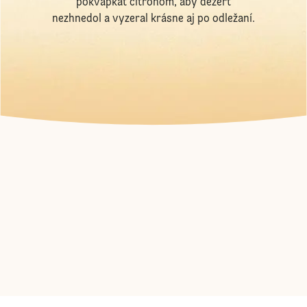
pokvapkať citrónom, aby dezert
nezhnedol a vyzeral krásne aj po odležaní.