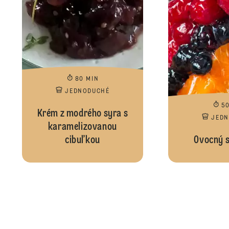
80 MIN
JEDNODUCHÉ
5
Krém z modrého syra s
JED
karamelizovanou
cibuľkou
Ovocný 