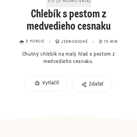
0.0
[
0
HODNOTENIA
]
Chlebík s pestom z
medvedieho cesnaku
3 PORCIE
JEDNODUCHÉ
70 MIN
Chutný chlebík na malý hlad s pestom z
medvedieho cesnaku.
Vytlačiť
Zdieľať