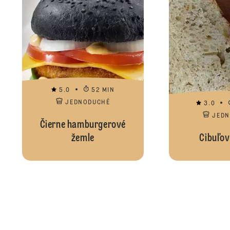
5.0
52 MIN
JEDNODUCHÉ
3.0
JED
Čierne hamburgerové
žemle
Cibuľov