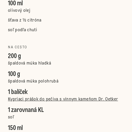
100 ml
olivový olej
šťava z ½ citróna
soľ podľa chuti
NA CESTO
200 g
špaldová múka hladká
100 g
špaldová múka polohrubá
1 balíček
Kypriaci prášok do pečiva s vínnym kameňom Dr. Oetker
1 zarovnaná KL
soľ
150 ml