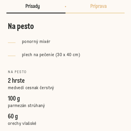
Prísady
Príprava
Na pesto
ponorný mixér
plech na pečenie (30 x 40 cm)
NA PESTO
2 hrste
medvedí cesnak čerstvý
100 g
parmezán strúhaný
60 g
orechy vlašské