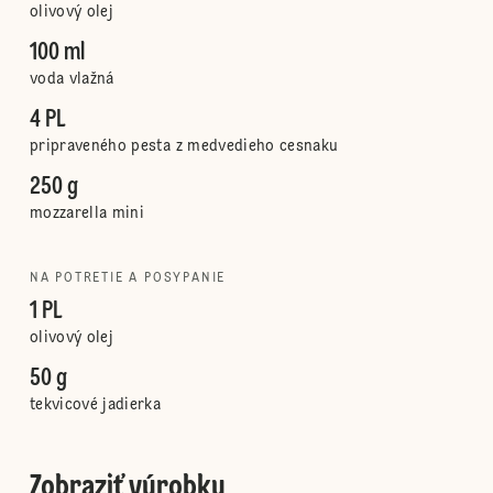
olivový olej
100 ml
voda vlažná
4 PL
pripraveného pesta z medvedieho cesnaku
250 g
mozzarella mini
NA POTRETIE A POSYPANIE
1 PL
olivový olej
50 g
tekvicové jadierka
Zobraziť výrobky