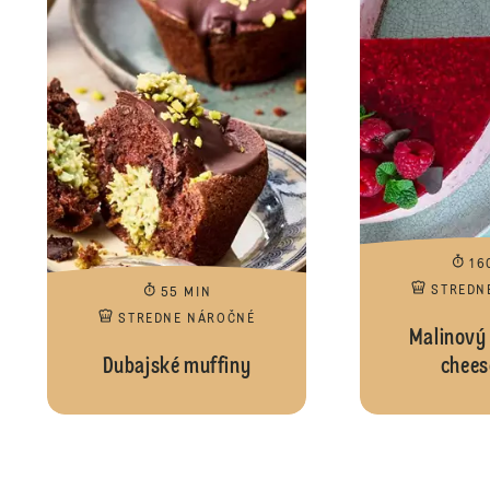
16
STREDN
55 MIN
STREDNE NÁROČNÉ
Malinový
Dubajské muffiny
chees