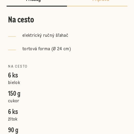
Na cesto
elektrický ručný šľahač
tortová forma (Ø 24 cm)
NA CESTO
6 ks
bielok
150 g
cukor
6 ks
žltok
90 g