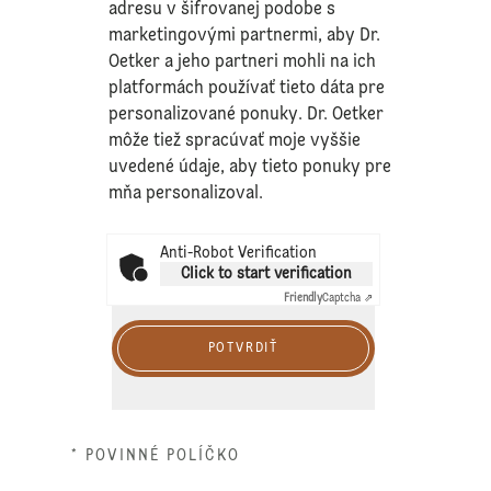
adresu v šifrovanej podobe s
marketingovými partnermi, aby Dr.
Oetker a jeho partneri mohli na ich
platformách používať tieto dáta pre
personalizované ponuky. Dr. Oetker
môže tiež spracúvať moje vyššie
uvedené údaje, aby tieto ponuky pre
mňa personalizoval.
Anti-Robot Verification
Click to start verification
Friendly
Captcha ⇗
POTVRDIŤ
* POVINNÉ POLÍČKO