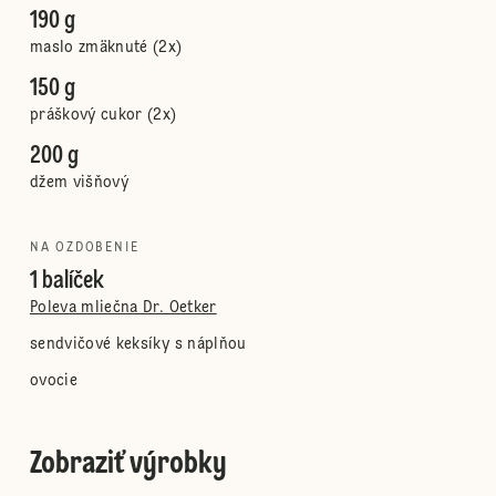
190 g
maslo zmäknuté (2x)
150 g
práškový cukor (2x)
200 g
džem višňový
NA OZDOBENIE
1 balíček
Poleva mliečna Dr. Oetker
sendvičové keksíky s náplňou
ovocie
Zobraziť výrobky