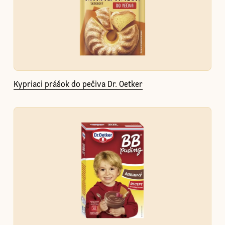
Kypriaci prášok do pečiva Dr. Oetker