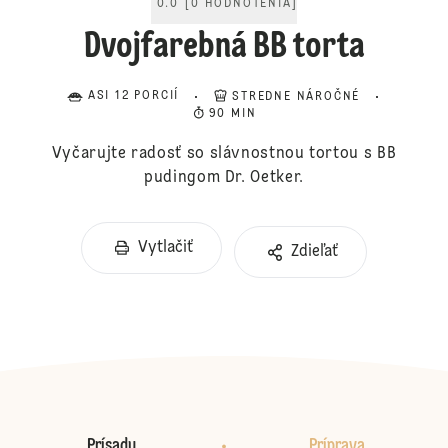
0.0
[
0
HODNOTENIA
]
Dvojfarebná BB torta
ASI 12 PORCIÍ
STREDNE NÁROČNÉ
90 MIN
Vyčarujte radosť so slávnostnou tortou s BB
pudingom Dr. Oetker.
Vytlačiť
Zdieľať
Prísady
Príprava