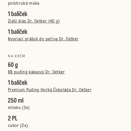
polohrubá múka
1 balíček
Zlatý klas Dr. Oetker (40 g)
1 balíček
Kypriaci prášok do pečiva Dr. Oetker
NA KRÉM
60 g
BB puding kakaový Dr. Oetker
1 balíček
Premium Puding Horká Čokoláda Dr. Oetker
250 ml
mlieko (2x)
2 PL
cukor (2x)