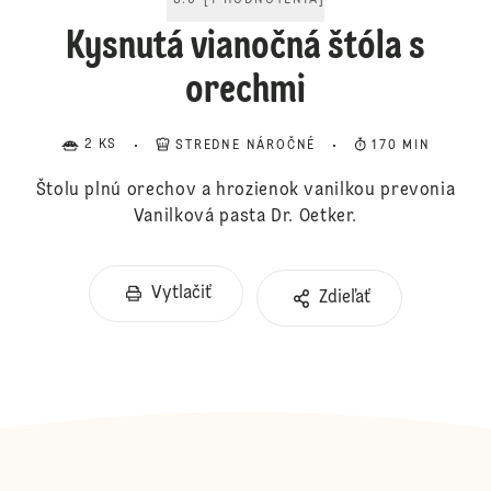
5.0
[
1
HODNOTENIA
]
Kysnutá vianočná štóla s
orechmi
2 KS
STREDNE NÁROČNÉ
170 MIN
Štolu plnú orechov a hrozienok vanilkou prevonia
Vanilková pasta Dr. Oetker.
Vytlačiť
Zdieľať