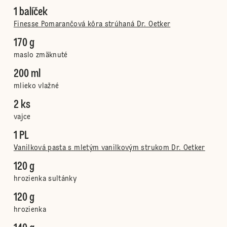
1 balíček
Finesse Pomarančová kôra strúhaná Dr. Oetker
170 g
maslo zmäknuté
200 ml
mlieko vlažné
2 ks
vajce
1 PL
Vanilková pasta s mletým vanilkovým strukom Dr. Oetker
120 g
hrozienka sultánky
120 g
hrozienka