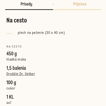
Prísady
Príprava
Na cesto
plech na pečenie (30 x 40 cm)
NA CESTO
450 g
hladká múka
1,5 balenia
Droždie Dr. Oetker
100 g
cukor
1 KL
soľ