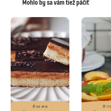
Mohlo by sa vám tiež páčiť
60 MIN
17