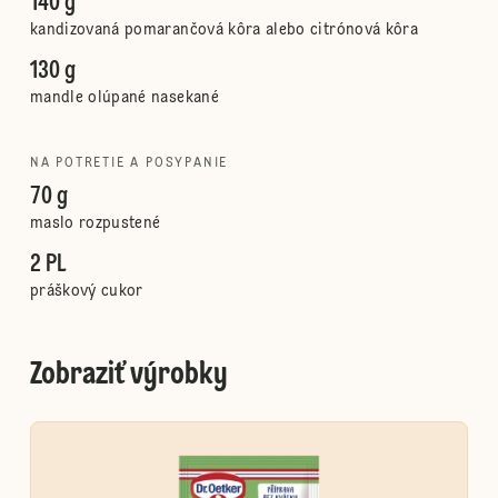
140 g
kandizovaná pomarančová kôra alebo citrónová kôra
130 g
mandle olúpané nasekané
NA POTRETIE A POSYPANIE
70 g
maslo rozpustené
2 PL
práškový cukor
Zobraziť výrobky