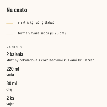
Na cesto
elektrický ručný šľahač
forma v tvare srdca (Ø 25 cm)
NA CESTO
2 balenia
Muffiny čokoládové s čokoládovými kúskami Dr. Oetker
220 ml
voda
80 ml
olej
2 ks
vajce