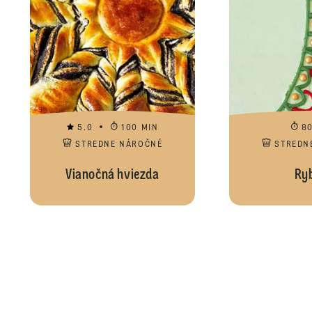
5.0
100 MIN
8
STREDNE NÁROČNÉ
STREDN
Vianočná hviezda
Ry