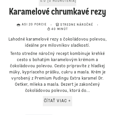
0.0
[
0
HODNOTENIA
]
Karamelové chrumkavé rezy
ASI 20 PORCIE
STREDNE NÁROČNÉ
40 MINÚT
Lahodné karamelové rezy s čokoládovou polevou,
ideálne pre milovníkov sladkostí.
Tento stredne náročný recept kombinuje krehké
cesto s bohatým karamelovým krémom a
čokoládovou polevou. Cesto pripravíte z hladkej
múky, kypriaceho prášku, cukru a masla. Krém je
vyrobený z Premium Pudingu Extra karamel Dr.
Oetker, mlieka a masla. Dezert je zakončený
čokoládovou polevou, ktorá do...
ČÍTAŤ VIAC +