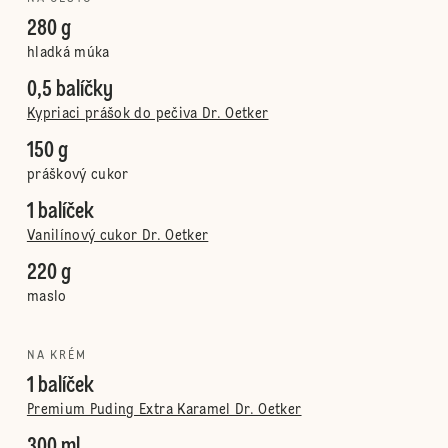
280 g
hladká múka
0,5 balíčky
Kypriaci prášok do pečiva Dr. Oetker
150 g
práškový cukor
1 balíček
Vanilínový cukor Dr. Oetker
220 g
maslo
NA KRÉM
1 balíček
Premium Puding Extra Karamel Dr. Oetker
300 ml