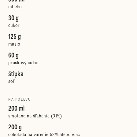
mlieko
30 g
cukor
125 g
maslo
60 g
práškový cukor
štipka
soľ
NA POLEVU
200 ml
smotana na šľahanie (31%)
200 g
čokoláda na varenie 52% alebo viac