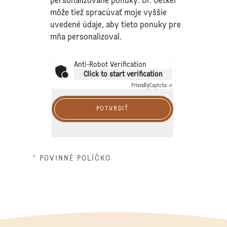
personalizované ponuky. Dr. Oetker
môže tiež spracúvať moje vyššie
uvedené údaje, aby tieto ponuky pre
mňa personalizoval.
Anti-Robot Verification
Click to start verification
Friendly
Captcha ⇗
POTVRDIŤ
* POVINNÉ POLÍČKO