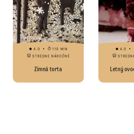
4.0
110 MIN
4.0
STREDNE NÁROČNÉ
STREDN
Zimná torta
Letný ovo