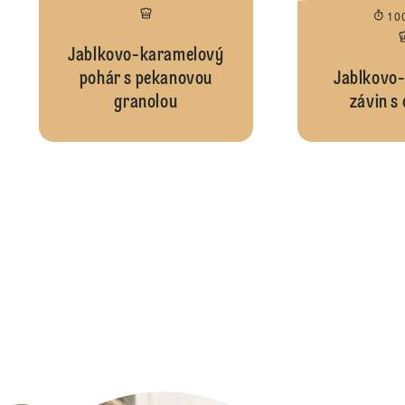
10
Jablkovo-karamelový
pohár s pekanovou
Jablkovo-
granolou
závin s