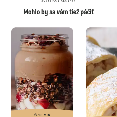
SÚVISIACE RECEPTY
Mohlo by sa vám tiež páčiť
90 MIN