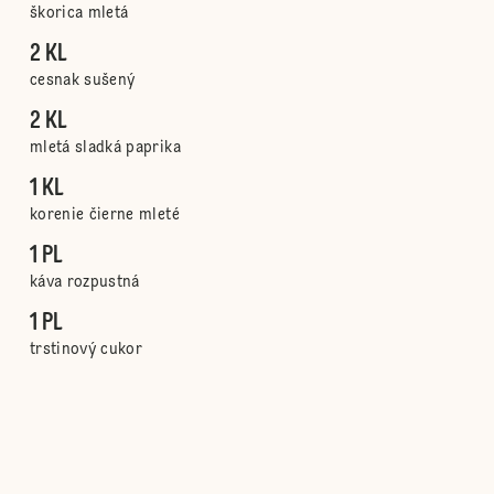
škorica mletá
2 KL
cesnak sušený
2 KL
mletá sladká paprika
1 KL
korenie čierne mleté
1 PL
káva rozpustná
1 PL
trstinový cukor