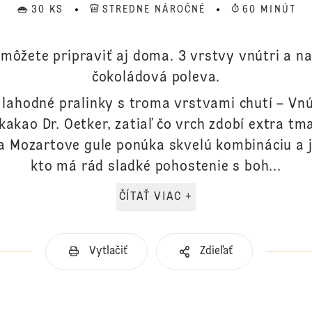
30 KS
STREDNE NÁROČNÉ
60 MINÚT
i môžete pripraviť aj doma. 3 vrstvy vnútri a 
čokoládová poleva.
 lahodné pralinky s troma vrstvami chutí – Vnú
kakao Dr. Oetker, zatiaľ čo vrch zdobí extra tm
na Mozartove gule ponúka skvelú kombináciu a j
kto má rád sladké pohostenie s boh...
ČÍTAŤ VIAC +
Vytlačiť
Zdieľať