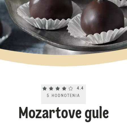
Current rating 4.4. Click to rate.
4.4
5
HODNOTENIA
Mozartove gule