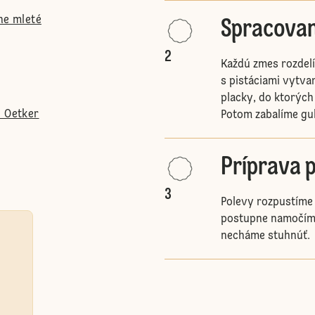
ne mleté
Spracovan
2
Každú zmes rozdelí
s pistáciami vytva
placky, do ktorých
. Oetker
Potom zabalíme gu
Príprava 
3
Polevy rozpustíme 
postupne namočíme
necháme stuhnúť.