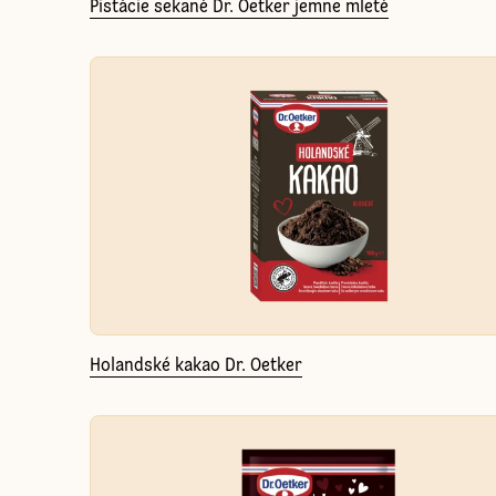
Pistácie sekané Dr. Oetker jemne mleté
Holandské kakao Dr. Oetker