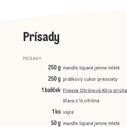
Prísady
PRÍSADY
250 g
mandle lúpané jemne mleté
250 g
práškový cukor preosiaty
1 balíček
Finesse Citrónová Kôra strúha
šťava z ½ citróna
1 ks
vajce
50 g
mandle lúpané jemne mleté