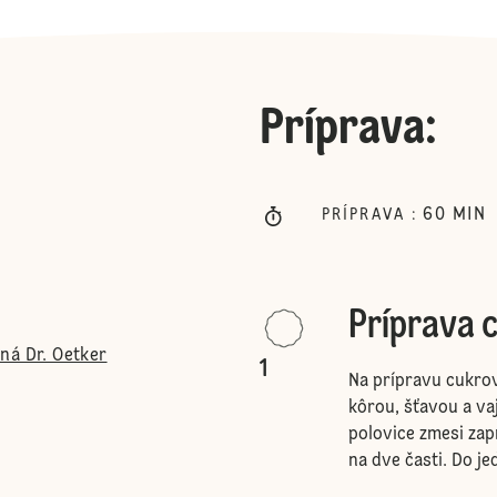
Príprava
:
60
MIN
PRÍPRAVA
:
Príprava 
ná Dr. Oetker
1
Na prípravu cukro
kôrou, šťavou a v
polovice zmesi za
na dve časti. Do je