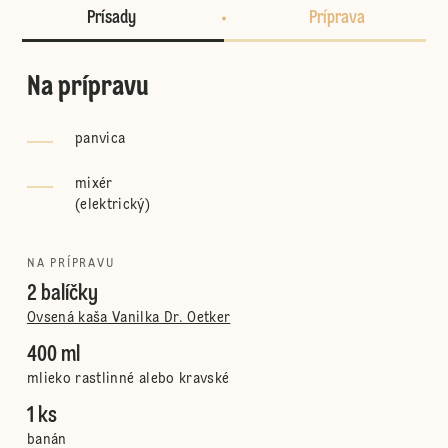
Prísady
Príprava
Na prípravu
panvica
mixér
(
elektrický
)
NA PRÍPRAVU
2 balíčky
Ovsená kaša Vanilka Dr. Oetker
400 ml
mlieko rastlinné alebo kravské
1 ks
banán