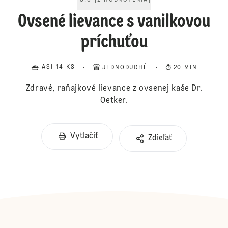
5.0
[
2
HODNOTENIA
]
Ovsené lievance s vanilkovou
príchuťou
ASI 14 KS
JEDNODUCHÉ
20 MIN
Zdravé, raňajkové lievance z ovsenej kaše Dr.
Oetker.
Vytlačiť
Zdieľať