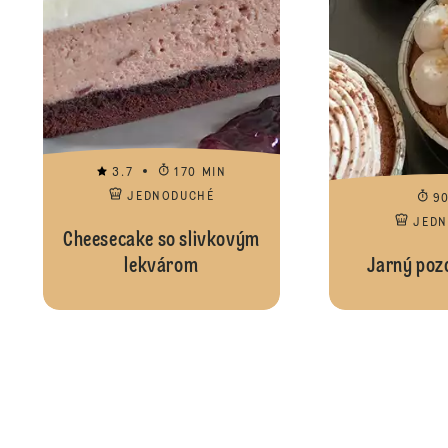
3.7
170 MIN
JEDNODUCHÉ
9
JED
Cheesecake so slivkovým
lekvárom
Jarný pozd