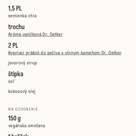
1,5 PL
semienka chia
trochu
Aróma vanilková Dr. Oetker
2 PL
Kypriaci prášok do pečiva s vínnym kameňom Dr. Oetker
javorový sirup
štipka
soľ
kokosový olej
NA OZDOBENIE
150 g
vegánska smotana