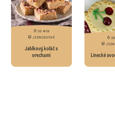
30 MIN
JEDNODUCHÉ
3
JED
Jablkový koláč s
orechami
Linecké ovo