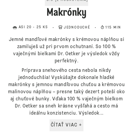
5.0
[
2
HODNOTENIA
]
Makrónky
ASI 20 - 25 KS
JEDNODUCHÉ
115 MIN
Jemné mandľové makrónky s krémovou náplňou si
zamiluješ už pri prvom ochutnaní. So 100 %
vaječnými bielkami Dr. Oetker je výsledok vždy
perfektný.
Príprava snehového cesta nebola nikdy
jednoduchšia! Vyskúšajte dokonale hladké
makrónky s jemnou mandľovou chuťou a krémovou
malinovou náplňou – presne taký dezert poteší oko
aj chuťové bunky. Vďaka 100 % vaječným bielkom
Dr. Oetker sa sneh krásne vyšľahá a cesto má
ideálnu konzistenciu. Výsledok...
ČÍTAŤ VIAC +