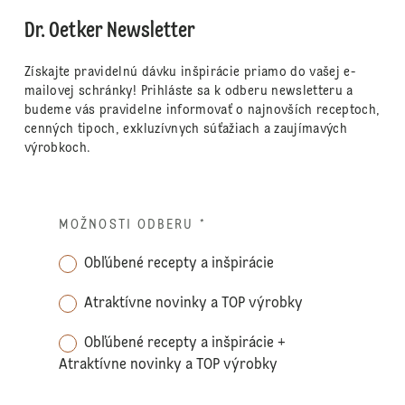
Dr. Oetker Newsletter
Získajte pravidelnú dávku inšpirácie priamo do vašej e-
mailovej schránky! Prihláste sa k odberu newsletteru a
budeme vás pravidelne informovať o najnovších receptoch,
cenných tipoch, exkluzívnych súťažiach a zaujímavých
výrobkoch.
MOŽNOSTI ODBERU
*
Obľúbené recepty a inšpirácie
Atraktívne novinky a TOP výrobky
Obľúbené recepty a inšpirácie +
Atraktívne novinky a TOP výrobky