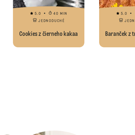
5.0
40 MIN
5.0
JEDNODUCHÉ
JED
Cookies z čierneho kakaa
Baranček z t