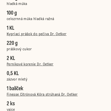
hladká múka
100 g
celozrnná múka hladká ražná
1 KL
Kypriaci prášok do pečiva Dr. Oetker
220 g
práškový cukor
2 KL
Perníkové korenie Dr. Oetker
0,5 KL
zázvor mletý
1 balíček
Finesse Citrónová Kôra strúhaná Dr. Oetker
2 ks
vajce