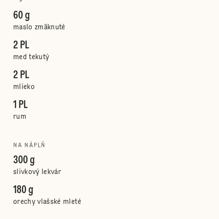
60 g
maslo zmäknuté
2 PL
med tekutý
2 PL
mlieko
1 PL
rum
NA NÁPLŇ
300 g
slivkový lekvár
180 g
orechy vlašské mleté