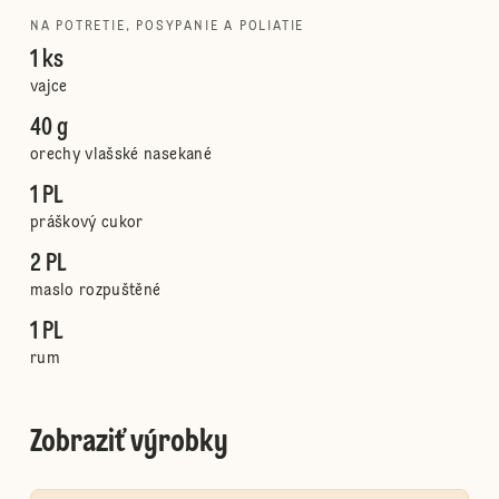
NA POTRETIE, POSYPANIE A POLIATIE
1 ks
vajce
40 g
orechy vlašské nasekané
1 PL
práškový cukor
2 PL
maslo rozpuštěné
1 PL
rum
Zobraziť výrobky