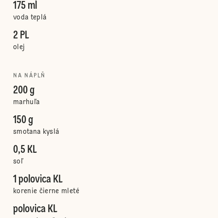
175 ml
voda teplá
2 PL
olej
NA NÁPLŇ
200 g
marhuľa
150 g
smotana kyslá
0,5 KL
soľ
1 polovica KL
korenie čierne mleté
polovica KL