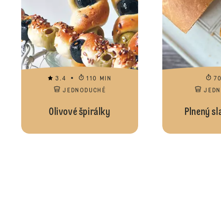
3.4
110 MIN
7
JEDNODUCHÉ
JED
Olivové špirálky
Plnený sl