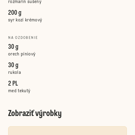
rozmarín sušený
200 g
syr kozí krémový
NA OZDOBENIE
30 g
orech píniový
30 g
rukola
2 PL
med tekutý
Zobraziť výrobky