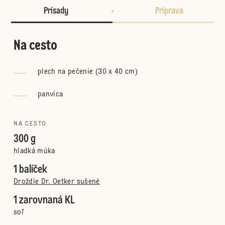
Prísady
Príprava
Na cesto
plech na pečenie (30 x 40 cm)
panvica
NA CESTO
300 g
hladká múka
1 balíček
Droždie Dr. Oetker sušené
1 zarovnaná KL
soľ