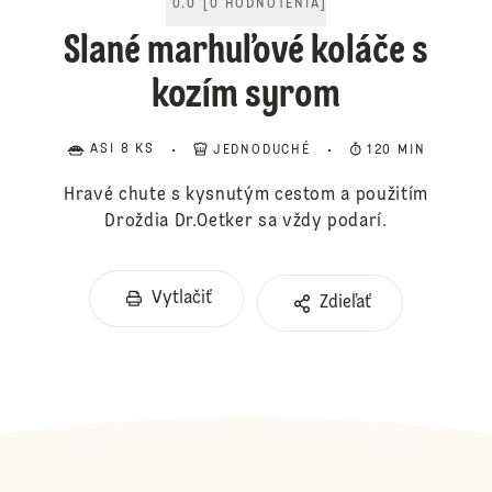
0.0
[
0
HODNOTENIA
]
Slané marhuľové koláče s
kozím syrom
ASI 8 KS
JEDNODUCHÉ
120 MIN
Hravé chute s kysnutým cestom a použitím
Droždia Dr.Oetker sa vždy podarí.
Vytlačiť
Zdieľať