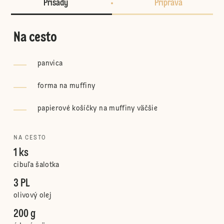
Prísady
Príprava
Na cesto
panvica
forma na muffiny
papierové košíčky na muffiny väčšie
NA CESTO
1 ks
cibuľa šalotka
3 PL
olivový olej
200 g