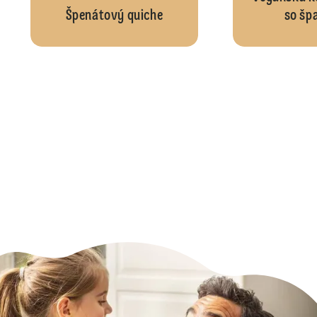
Špenátový quiche
so šp