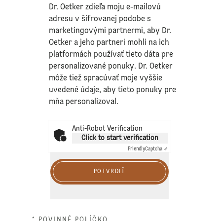
Dr. Oetker zdieľa moju e-mailovú
adresu v šifrovanej podobe s
marketingovými partnermi, aby Dr.
Oetker a jeho partneri mohli na ich
platformách používať tieto dáta pre
personalizované ponuky. Dr. Oetker
môže tiež spracúvať moje vyššie
uvedené údaje, aby tieto ponuky pre
mňa personalizoval.
Anti-Robot Verification
Click to start verification
Friendly
Captcha ⇗
POTVRDIŤ
* POVINNÉ POLÍČKO