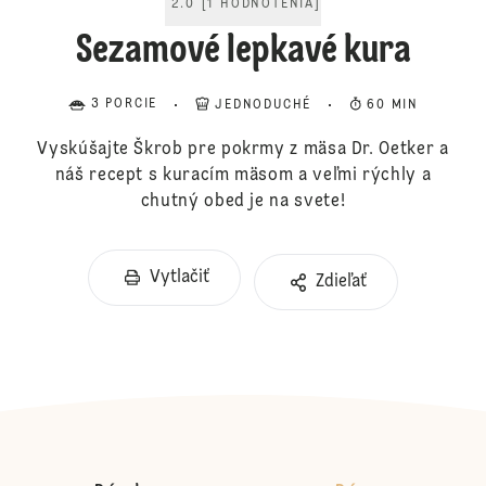
2.0
[
1
HODNOTENIA
]
Sezamové lepkavé kura
3 PORCIE
JEDNODUCHÉ
60 MIN
Vyskúšajte Škrob pre pokrmy z mäsa Dr. Oetker a
náš recept s kuracím mäsom a veľmi rýchly a
chutný obed je na svete!
Vytlačiť
Zdieľať