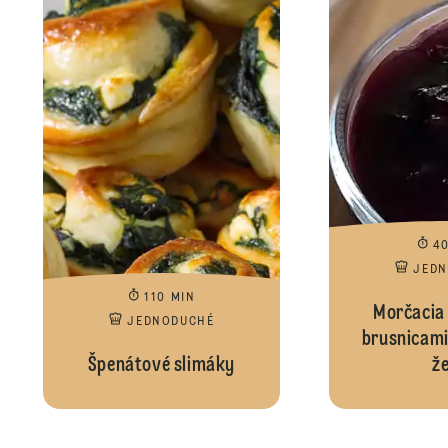
4
JED
110 MIN
Morčacia 
JEDNODUCHÉ
brusnicami
Špenátové slimáky
že