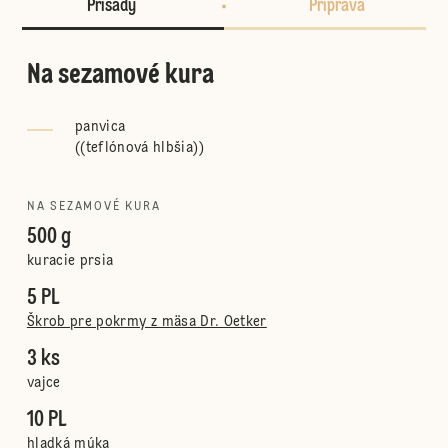
Prísady
Príprava
Na sezamové kura
panvica
(
(teflónová hlbšia)
)
NA SEZAMOVÉ KURA
500 g
kuracie prsia
5 PL
Škrob pre pokrmy z mäsa Dr. Oetker
3 ks
vajce
10 PL
hladká múka