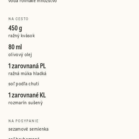
voda rovnaké množstvo
NA CESTO
450 g
ražný kvások
80 ml
olivový olej
1 zarovnaná PL
ražná múka hladká
soľ podľa chuti
1 zarovnané KL
rozmarín sušený
NA POSYPANIE
sezamové semienka