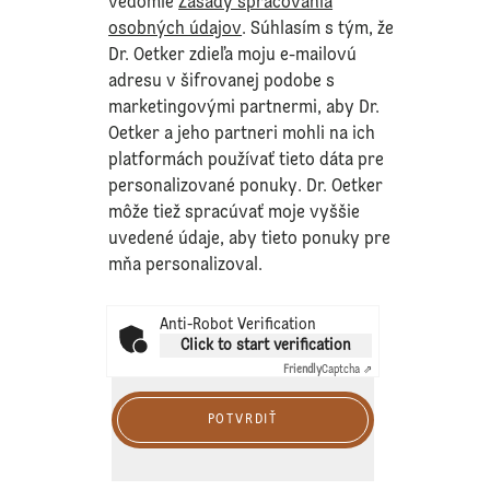
vedomie
Zásady spracovania
osobných údajov
. Súhlasím s tým, že
Dr. Oetker zdieľa moju e-mailovú
adresu v šifrovanej podobe s
marketingovými partnermi, aby Dr.
Oetker a jeho partneri mohli na ich
platformách používať tieto dáta pre
personalizované ponuky. Dr. Oetker
môže tiež spracúvať moje vyššie
uvedené údaje, aby tieto ponuky pre
mňa personalizoval.
Anti-Robot Verification
Click to start verification
Friendly
Captcha ⇗
POTVRDIŤ