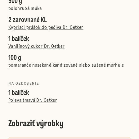
500 g
polohrubá múka
2 zarovnané KL
Kypriaci prášok do pečiva Dr. Oetker
1 balíček
Vanilínový cukor Dr. Oetker
100 g
pomaranče nasekané kandizované alebo sušené marhule
NA OZDOBENIE
1 balíček
Poleva tmavá Dr. Oetker
Zobraziť výrobky