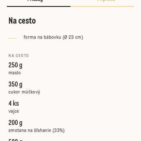
Na cesto
forma na bábovku (Ø 23 cm)
NA CESTO
250 g
maslo
350 g
cukor múčkový
4 ks
vajce
200 g
smotana na šľahanie (33%)