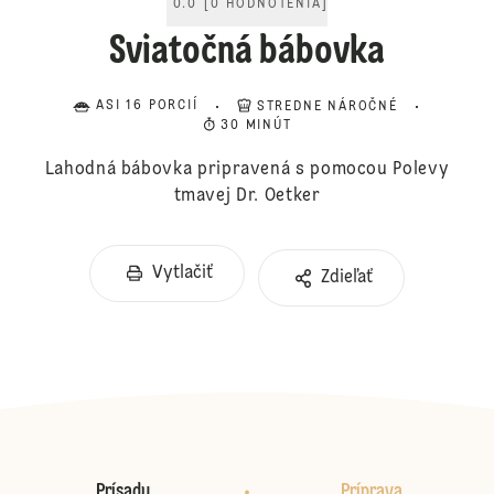
0.0
[
0
HODNOTENIA
]
Sviatočná bábovka
ASI 16 PORCIÍ
STREDNE NÁROČNÉ
30 MINÚT
Lahodná bábovka pripravená s pomocou Polevy
tmavej Dr. Oetker
Vytlačiť
Zdieľať
Prísady
Príprava