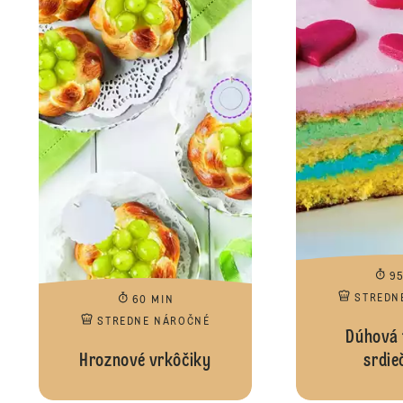
9
STREDN
60 MIN
STREDNE NÁROČNÉ
Dúhová 
Hroznové vrkôčiky
srdie