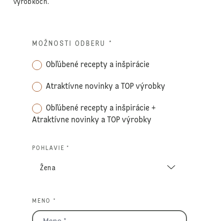
výrobkoch.
MOŽNOSTI ODBERU
*
Obľúbené recepty a inšpirácie
Atraktívne novinky a TOP výrobky
Obľúbené recepty a inšpirácie +
Atraktívne novinky a TOP výrobky
POHLAVIE *
MENO *