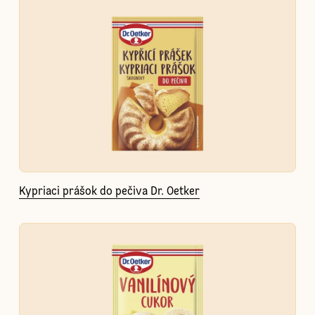
Kypriaci prášok do pečiva Dr. Oetker