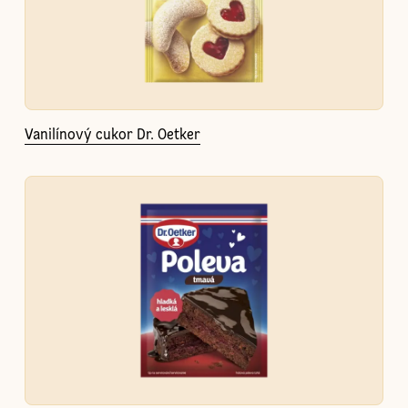
Vanilínový cukor Dr. Oetker