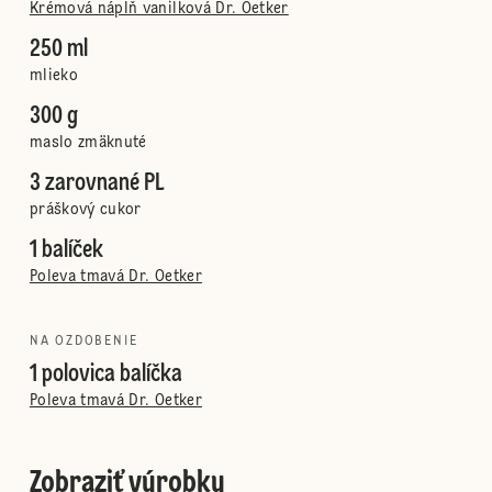
Krémová náplň vanilková Dr. Oetker
250 ml
mlieko
300 g
maslo zmäknuté
3 zarovnané PL
práškový cukor
1 balíček
Poleva tmavá Dr. Oetker
NA OZDOBENIE
1 polovica balíčka
Poleva tmavá Dr. Oetker
Zobraziť výrobky