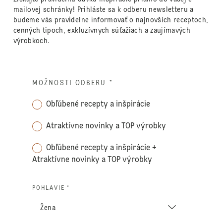
mailovej schránky! Prihláste sa k odberu newsletteru a
budeme vás pravidelne informovať o najnovších receptoch,
cenných tipoch, exkluzívnych súťažiach a zaujímavých
výrobkoch.
MOŽNOSTI ODBERU
*
Obľúbené recepty a inšpirácie
Atraktívne novinky a TOP výrobky
Obľúbené recepty a inšpirácie +
Atraktívne novinky a TOP výrobky
POHLAVIE *