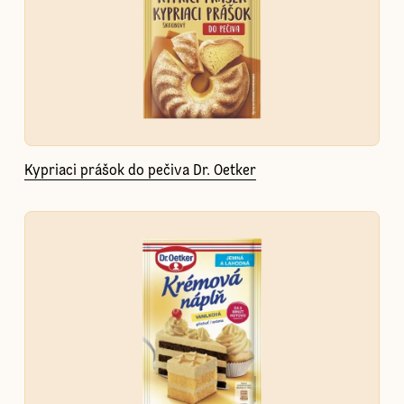
Kypriaci prášok do pečiva Dr. Oetker