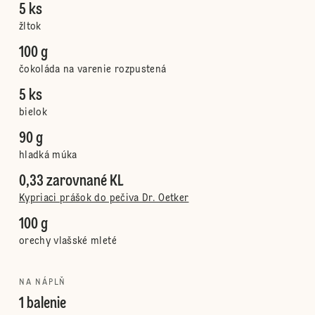
5 ks
žltok
100 g
čokoláda na varenie rozpustená
5 ks
bielok
90 g
hladká múka
0,33 zarovnané KL
Kypriaci prášok do pečiva Dr. Oetker
100 g
orechy vlašské mleté
NA NÁPLŇ
1 balenie