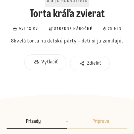
0.0
[
0
HODNOTENIA
]
Torta kráľa zvierat
ASI 12 KS
STREDNE NÁROČNÉ
75 MIN
Skvelá torta na detskú párty - deti si ju zamilujú.
Vytlačiť
Zdieľať
Prísady
Príprava