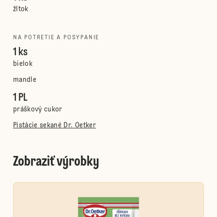
žltok
NA POTRETIE A POSYPANIE
1 ks
bielok
mandle
1 PL
práškový cukor
Pistácie sekané Dr. Oetker
Zobraziť výrobky