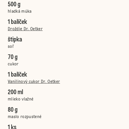
500 g
hladká múka
1 balíček
Droždie Dr. Oetker
štipka
soľ
70 g
cukor
1 balíček
Vanilínový cukor Dr. Oetker
200 ml
mlieko vlažné
80 g
maslo rozpustené
1 ks