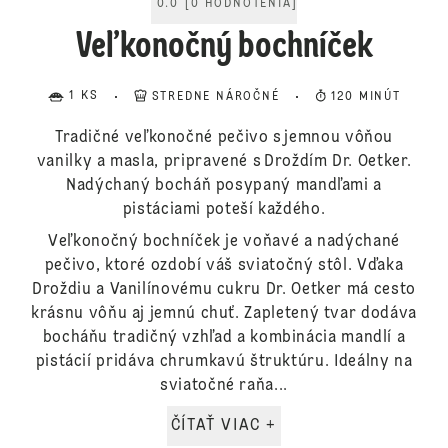
0.0
[
0
HODNOTENIA
]
Veľkonočný bochníček
1 KS
STREDNE NÁROČNÉ
120 MINÚT
Tradičné veľkonočné pečivo s jemnou vôňou
vanilky a masla, pripravené s Droždím Dr. Oetker.
Nadýchaný bocháň posypaný mandľami a
pistáciami poteší každého.
Veľkonočný bochníček je voňavé a nadýchané
pečivo, ktoré ozdobí váš sviatočný stôl. Vďaka
Droždiu a Vanilínovému cukru Dr. Oetker má cesto
krásnu vôňu aj jemnú chuť. Zapletený tvar dodáva
bocháňu tradičný vzhľad a kombinácia mandlí a
pistácií pridáva chrumkavú štruktúru. Ideálny na
sviatočné raňa...
ČÍTAŤ VIAC +