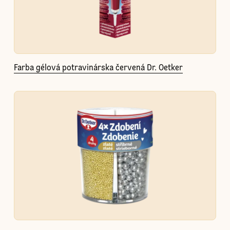
Farba gélová potravinárska červená Dr. Oetker