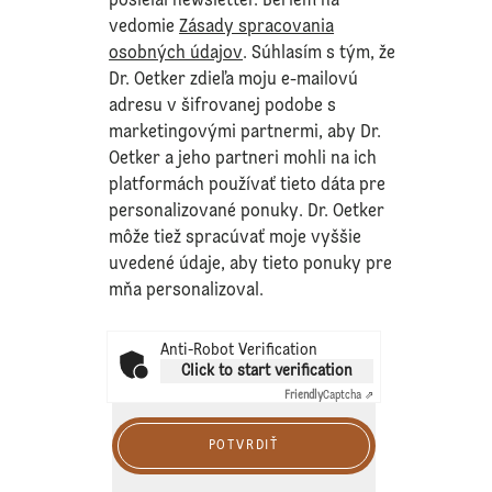
posielal newsletter. Beriem na
vedomie
Zásady spracovania
osobných údajov
. Súhlasím s tým, že
Dr. Oetker zdieľa moju e-mailovú
adresu v šifrovanej podobe s
marketingovými partnermi, aby Dr.
Oetker a jeho partneri mohli na ich
platformách používať tieto dáta pre
personalizované ponuky. Dr. Oetker
môže tiež spracúvať moje vyššie
uvedené údaje, aby tieto ponuky pre
mňa personalizoval.
Anti-Robot Verification
Click to start verification
Friendly
Captcha ⇗
POTVRDIŤ