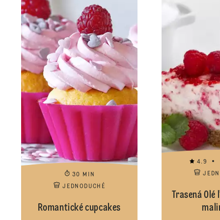
4.9
JED
30 MIN
JEDNODUCHÉ
Trasená Olé 
Romantické cupcakes
mali