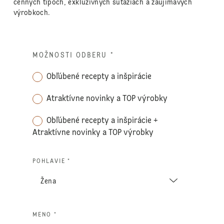
cenných tipoch, exkluzívnych súťažiach a zaujímavých
výrobkoch.
MOŽNOSTI ODBERU
*
Obľúbené recepty a inšpirácie
Atraktívne novinky a TOP výrobky
Obľúbené recepty a inšpirácie +
Atraktívne novinky a TOP výrobky
POHLAVIE *
MENO *