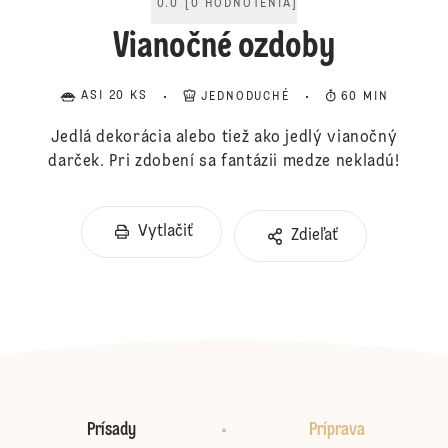
0.0
[
0
HODNOTENIA
]
Vianočné ozdoby
ASI 20 KS
JEDNODUCHÉ
60 MIN
Jedlá dekorácia alebo tiež ako jedlý vianočný
darček. Pri zdobení sa fantázii medze nekladú!
Vytlačiť
Zdieľať
Prísady
Príprava