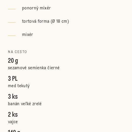
ponorný mixér
tortová forma (Ø 18 cm)
mixér
NA CESTO
20 g
sezamové semienka čierné
3 PL
med tekutý
3 ks
banán veľké zrelé
2 ks
vajce