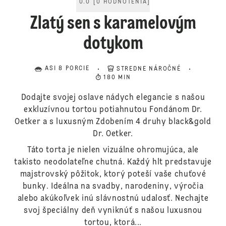
0.0
[
0
HODNOTENIA
]
Zlatý sen s karamelovým
dotykom
ASI 8 PORCIE
STREDNE NÁROČNÉ
180 MIN
Dodajte svojej oslave nádych elegancie s našou
exkluzívnou tortou potiahnutou Fondánom Dr.
Oetker a s luxusným Zdobením 4 druhy black&gold
Dr. Oetker.
Táto torta je nielen vizuálne ohromujúca, ale
takisto neodolateľne chutná. Každý hlt predstavuje
majstrovský pôžitok, ktorý poteší vaše chuťové
bunky. Ideálna na svadby, narodeniny, výročia
alebo akúkoľvek inú slávnostnú udalosť. Nechajte
svoj špeciálny deň vyniknúť s našou luxusnou
tortou, ktorá...