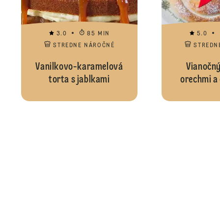
3.0
85 MIN
5.0
STREDNE NÁROČNÉ
STREDN
Vanilkovo-karamelová
Vianočný
torta s jablkami
orechmi a