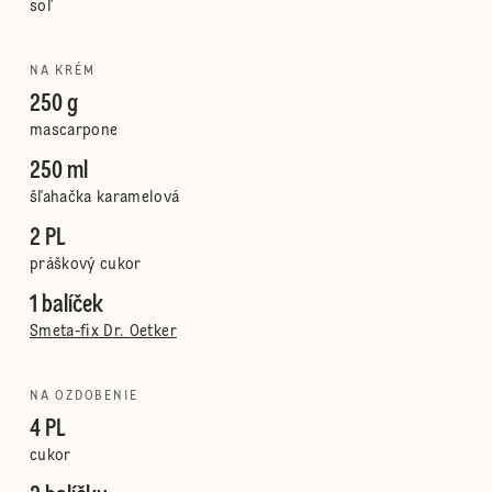
soľ
NA KRÉM
250 g
mascarpone
250 ml
šľahačka karamelová
2 PL
práškový cukor
1 balíček
Smeta-fix Dr. Oetker
NA OZDOBENIE
4 PL
cukor