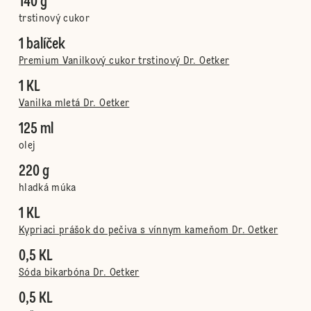
140 g
trstinový cukor
1 balíček
Premium Vanilkový cukor trstinový Dr. Oetker
1 KL
Vanilka mletá Dr. Oetker
125 ml
olej
220 g
hladká múka
1 KL
Kypriaci prášok do pečiva s vínnym kameňom Dr. Oetker
0,5 KL
Sóda bikarbóna Dr. Oetker
0,5 KL