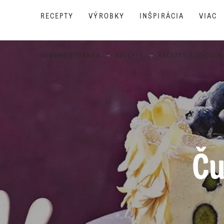
RECEPTY
VÝROBKY
INŠPIRÁCIA
VIAC
HLAVNÁ STRÁNKA
RECEPTY
RECEPTY S OVOCÍM
Ču