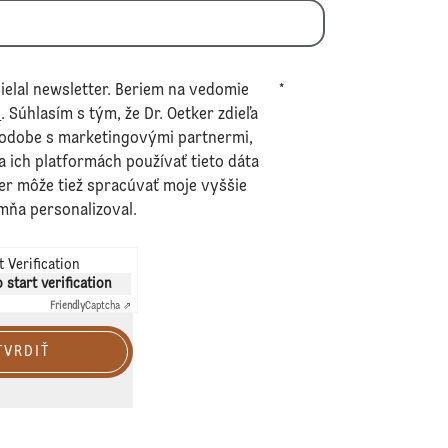
ielal newsletter. Beriem na vedomie
*
v
. Súhlasím s tým, že Dr. Oetker zdieľa
podobe s marketingovými partnermi,
na ich platformách používať tieto dáta
er môže tiež spracúvať moje vyššie
mňa personalizoval.
 Verification
o start verification
Friendly
Captcha ⇗
TVRDIŤ