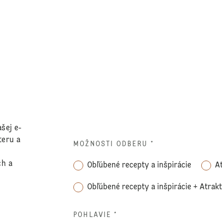
šej e-
teru a
MOŽNOSTI ODBERU
*
ch a
Obľúbené recepty a inšpirácie
A
Obľúbené recepty a inšpirácie + Atrak
POHLAVIE *