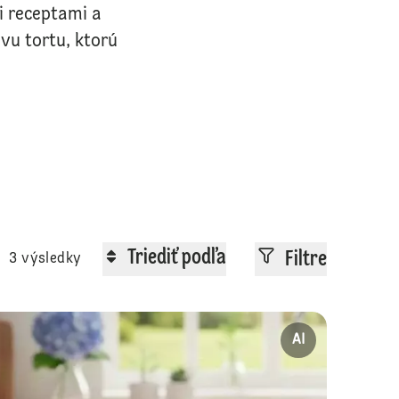
i receptami a
vu tortu, ktorú
Triediť podľa
Filtre
3 výsledky
ané vanilkové černice a čučoriedky
Koláč s čučo
AI