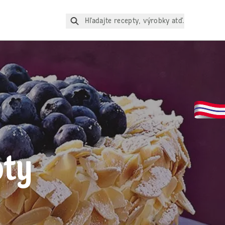
Hľadajte recepty, výrobky atď.
pty