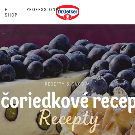
Dr. Oetker
E-
PROFESSIONAL
SHOP
ČUČORIEDKOVÉ RECEPTY
RECEPTY S OVOCÍM
čoriedkové rece
Recepty