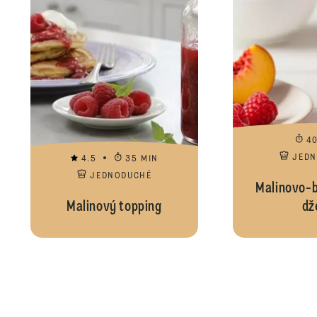
4
JED
4.5
35 MIN
JEDNODUCHÉ
Malinovo-
Malinový topping
dž