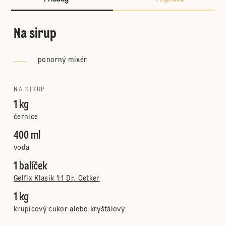
Na sirup
ponorný mixér
NA SIRUP
1 kg
černice
400 ml
voda
1 balíček
Gelfix Klasik 1:1 Dr. Oetker
1 kg
krupicový cukor alebo kryštálový