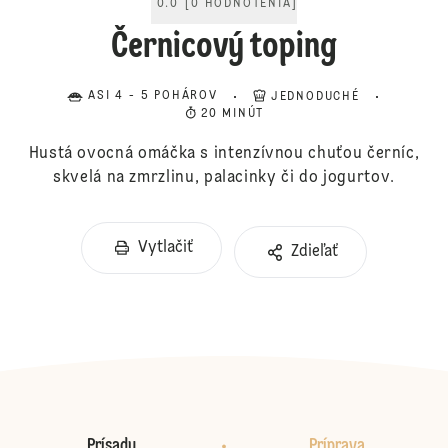
0.0
[
0
HODNOTENIA
]
Černicový toping
ASI 4 - 5 POHÁROV
JEDNODUCHÉ
20 MINÚT
Hustá ovocná omáčka s intenzívnou chuťou černíc,
skvelá na zmrzlinu, palacinky či do jogurtov.
Vytlačiť
Zdieľať
Prísady
Príprava