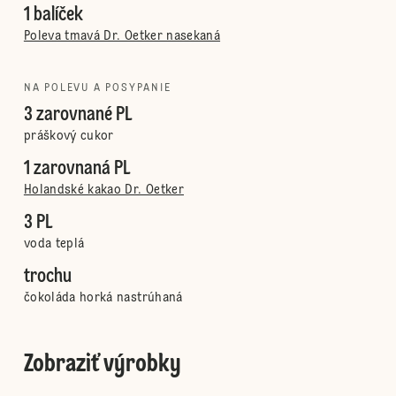
1 balíček
Poleva tmavá Dr. Oetker nasekaná
NA POLEVU A POSYPANIE
3 zarovnané PL
práškový cukor
1 zarovnaná PL
Holandské kakao Dr. Oetker
3 PL
voda teplá
trochu
čokoláda horká nastrúhaná
Zobraziť výrobky