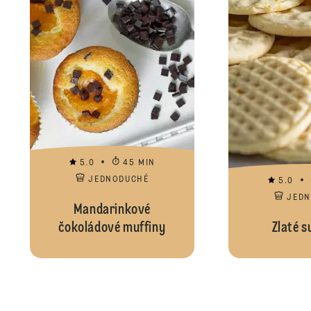
5.0
45 MIN
JEDNODUCHÉ
5.0
JED
Mandarinkové
čokoládové muffiny
Zlaté s