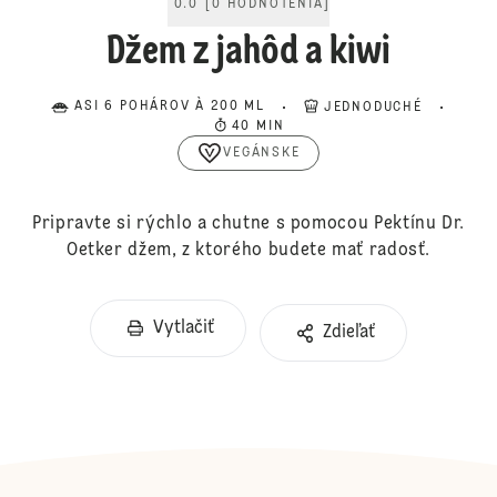
0.0
[
0
HODNOTENIA
]
Džem z jahôd a kiwi
ASI 6 POHÁROV À 200 ML
JEDNODUCHÉ
40 MIN
VEGÁNSKE
Pripravte si rýchlo a chutne s pomocou Pektínu Dr.
Oetker džem, z ktorého budete mať radosť.
Vytlačiť
Zdieľať