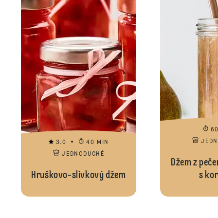
6
JED
3.0
40 MIN
JEDNODUCHÉ
Džem z peče
Hruškovo-slivkový džem
s ko