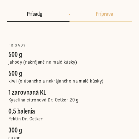
Prísady
Príprava
PRÍSADY
500 g
jahody (nakrájané na malé kúsky)
500 g
kiwi (olúpaného a nakrájaného na malé kúsky)
1 zarovnaná KL
Kyselina citrónová Dr. Oetker 20 g
0,5 balenia
Pektín Dr. Oetker
300 g
cukor