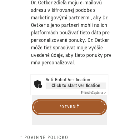
Dr. Oetker zdieľa moju e-mailovú
adresu v šifrovanej podobe s
marketingovými partnermi, aby Dr.
Oetker a jeho partneri mohli na ich
platformách používať tieto dáta pre
personalizované ponuky. Dr. Oetker
môže tiež spracúvať moje vyššie
uvedené údaje, aby tieto ponuky pre
mňa personalizoval.
Anti-Robot Verification
Click to start verification
Friendly
Captcha ⇗
POTVRDIŤ
* POVINNÉ POLÍČKO