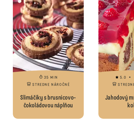
35 MIN
5.0
STREDNE NÁROČNÉ
STREDN
Slimáčiky s brusnicovo-
Jahodový m
čokoládovou náplňou
ko