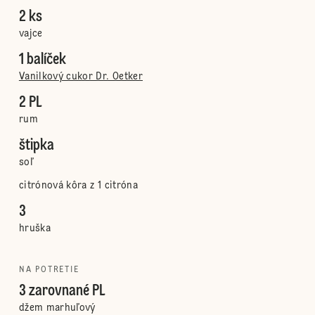
2 ks
vajce
1 balíček
Vanilkový cukor Dr. Oetker
2 PL
rum
štipka
soľ
citrónová kôra z 1 citróna
3
hruška
NA POTRETIE
3 zarovnané PL
džem marhuľový