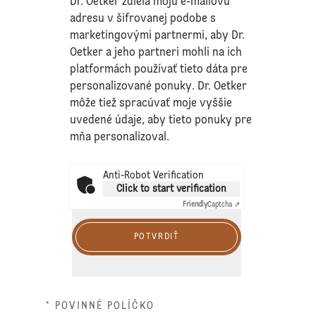
Dr. Oetker zdieľa moju e-mailovú
adresu v šifrovanej podobe s
marketingovými partnermi, aby Dr.
Oetker a jeho partneri mohli na ich
platformách používať tieto dáta pre
personalizované ponuky. Dr. Oetker
môže tiež spracúvať moje vyššie
uvedené údaje, aby tieto ponuky pre
mňa personalizoval.
Anti-Robot Verification
Click to start verification
Friendly
Captcha ⇗
POTVRDIŤ
* POVINNÉ POLÍČKO