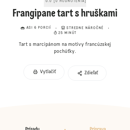
0.0
[
0
HODNOTENIA
]
Frangipane tart s hruškami
ASI 6 PORCIÍ
STREDNE NÁROČNÉ
25 MINÚT
Tart s marcipánom na motívy francúzskej
pochúťky.
Vytlačiť
Zdieľať
Prísady
Príprava