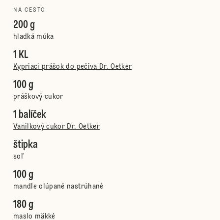
NA CESTO
200 g
hladká múka
1 KL
Kypriaci prášok do pečiva Dr. Oetker
100 g
práškový cukor
1 balíček
Vanilkový cukor Dr. Oetker
štipka
soľ
100 g
mandle olúpané nastrúhané
180 g
maslo mäkké