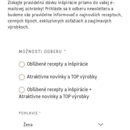
Získajte pravidelnú dávku inšpirácie priamo do vašej e-
mailovej schránky! Prihláste sa k odberu newsletteru a
budeme vás pravidelne informovať o najnovších receptoch,
cenných tipoch, exkluzívnych súťažiach a zaujímavých
výrobkoch.
MOŽNOSTI ODBERU
*
Obľúbené recepty a inšpirácie
Atraktívne novinky a TOP výrobky
Obľúbené recepty a inšpirácie +
Atraktívne novinky a TOP výrobky
POHLAVIE *