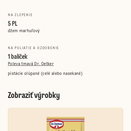
NA ZLEPENIE
5 PL
džem marhuľový
NA POLIATIE A OZDOBENIE
1 balíček
Poleva tmavá Dr. Oetker
pistácie olúpané (celé alebo nasekané)
Zobraziť výrobky