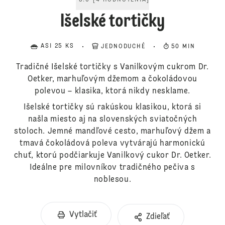
5.0
[
4
HODNOTENIA
]
Išelské tortičky
ASI 25 KS
JEDNODUCHÉ
50 MIN
Tradičné Išelské tortičky s Vanilkovým cukrom Dr.
Oetker, marhuľovým džemom a čokoládovou
polevou – klasika, ktorá nikdy nesklame.
Išelské tortičky sú rakúskou klasikou, ktorá si
našla miesto aj na slovenských sviatočných
stoloch. Jemné mandľové cesto, marhuľový džem a
tmavá čokoládová poleva vytvárajú harmonickú
chuť, ktorú podčiarkuje Vanilkový cukor Dr. Oetker.
Ideálne pre milovníkov tradičného pečiva s
noblesou.
Vytlačiť
Zdieľať