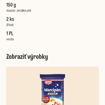
150 g
maslo zmäknuté
2 ks
žltok
1 PL
voda
Zobraziť výrobky