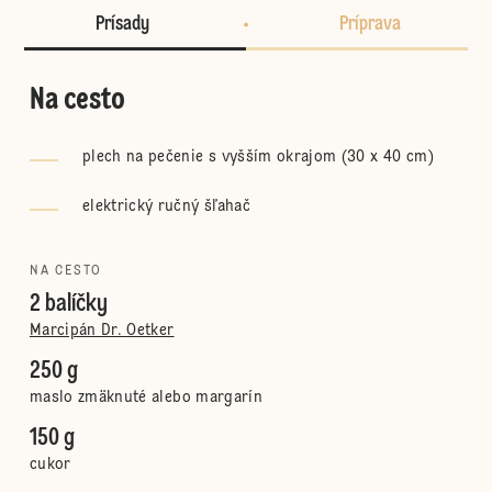
Prísady
Príprava
Na cesto
plech na pečenie s vyšším okrajom (30 x 40 cm)
elektrický ručný šľahač
NA CESTO
2 balíčky
Marcipán Dr. Oetker
250 g
maslo zmäknuté alebo margarín
150 g
cukor