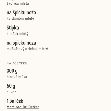
škorica mletá
na špičku noža
kardamóm mletý
štipka
klinček mletý
na špičku noža
muškátový oriešok mletý
NA POSÝPKU
300 g
hladká múka
50 g
cukor
1 balíček
Marcipán Dr. Oetker