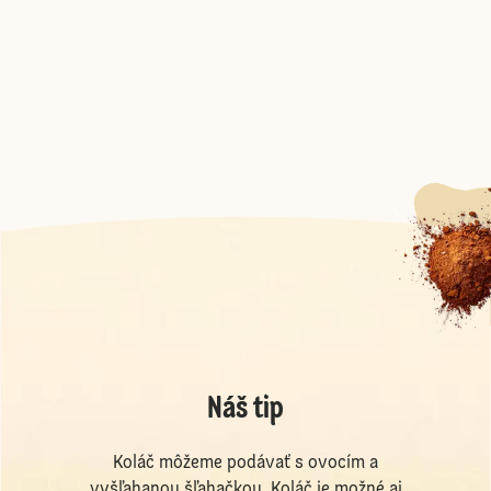
Náš tip
Koláč môžeme podávať s ovocím a
vyšľahanou šľahačkou. Koláč je možné aj