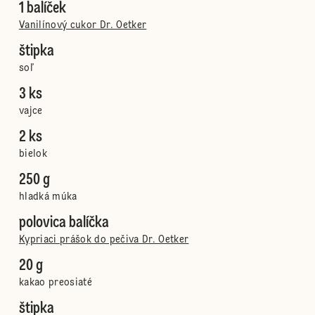
1 balíček
Vanilínový cukor Dr. Oetker
štipka
soľ
3 ks
vajce
2 ks
bielok
250 g
hladká múka
polovica balíčka
Kypriaci prášok do pečiva Dr. Oetker
20 g
kakao preosiaté
štipka