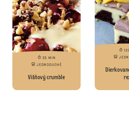
12
JED
35 MIN
JEDNODUCHÉ
Dierkovan
Višňový crumble
re