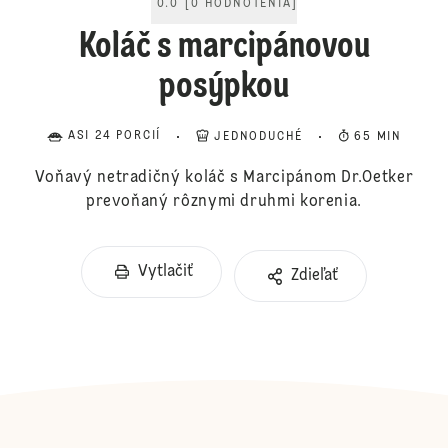
0.0
[
0
HODNOTENIA
]
Koláč s marcipánovou
posýpkou
ASI 24 PORCIÍ
JEDNODUCHÉ
65 MIN
Voňavý netradičný koláč s Marcipánom Dr.Oetker
prevoňaný rôznymi druhmi korenia.
Vytlačiť
Zdieľať