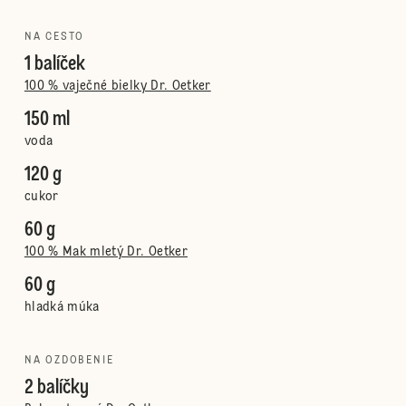
NA CESTO
1 balíček
100 % vaječné bielky Dr. Oetker
150 ml
voda
120 g
cukor
60 g
100 % Mak mletý Dr. Oetker
60 g
hladká múka
NA OZDOBENIE
2 balíčky