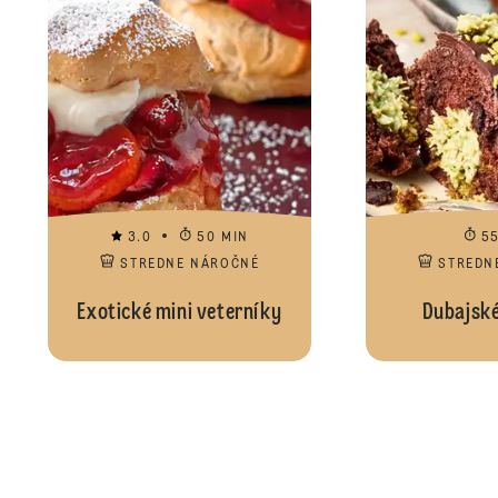
3.0
50 MIN
5
STREDNE NÁROČNÉ
STREDN
Exotické mini veterníky
Dubajské