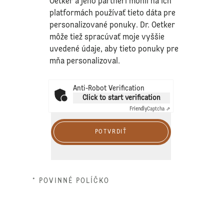
Oetker a jeho partneri mohli na ich
platformách používať tieto dáta pre
personalizované ponuky. Dr. Oetker
môže tiež spracúvať moje vyššie
uvedené údaje, aby tieto ponuky pre
mňa personalizoval.
Anti-Robot Verification
Click to start verification
Friendly
Captcha ⇗
POTVRDIŤ
* POVINNÉ POLÍČKO