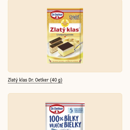
Zlatý klas Dr. Oetker (40 g)