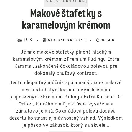
0.0
[
0
HODNOTENIA
]
Makové štafetky s
karamelovým krémom
18 K
STREDNE NÁROČNÉ
90 MIN
Jemné makové štafetky plnené hladkým
karamelovým krémom z Premium Pudingu Extra
Karamel, zakončené čokoládovou polevou pre
dokonalý chuťový kontrast.
Tento elegantný múčnik spája nadýchané makové
cesto s bohatým karamelovým krémom
pripraveným z Premium Pudingu Extra Karamel Dr.
Oetker, ktorého chuť je krásne vyvážená a
zamatovo jemná. Čokoládová poleva dodáva
dezertu kontrast aj slávnostný vzhľad. Výsledkom
je pôsobivý zákusok, ktorý sa skvele...