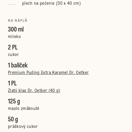
plech na pečenie (30 x 40 cm)
NA NÁPLŇ
300 ml
mlieko
2 PL
cukor
1 balíček
Premium Puding Extra Karamel Dr. Oetker
1 PL
Zlatý klas Dr. Oetker (40 g)
125 g
maslo zmäknuté
50 g
práškový cukor