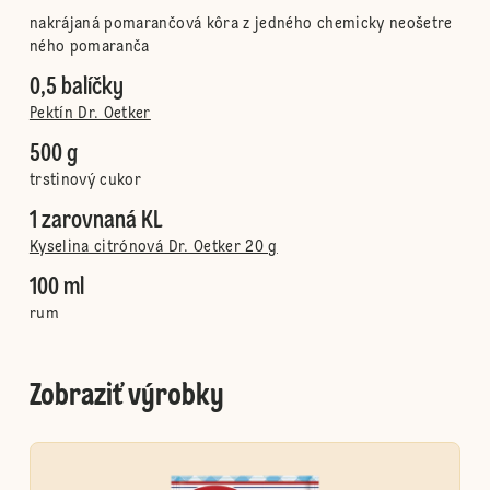
nakrájaná pomarančová kôra z jedného chemicky neošetre
ného pomaranča
0,5 balíčky
Pektín Dr. Oetker
500 g
trstinový cukor
1 zarovnaná KL
Kyselina citrónová Dr. Oetker 20 g
100 ml
rum
Zobraziť výrobky