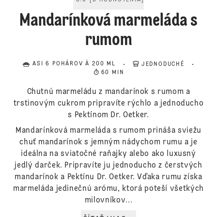
5.0
[
3
HODNOTENIA
]
Mandarínková marmeláda s
rumom
ASI 6 POHÁROV À 200 ML
JEDNODUCHÉ
60 MIN
Chutnú marmeládu z mandarínok s rumom a
trstinovým cukrom pripravíte rýchlo a jednoducho
s Pektínom Dr. Oetker.
Mandarínková marmeláda s rumom prináša sviežu
chuť mandarínok s jemným nádychom rumu a je
ideálna na sviatočné raňajky alebo ako luxusný
jedlý darček. Pripravíte ju jednoducho z čerstvých
mandarínok a Pektínu Dr. Oetker. Vďaka rumu získa
marmeláda jedinečnú arómu, ktorá poteší všetkých
milovníkov...