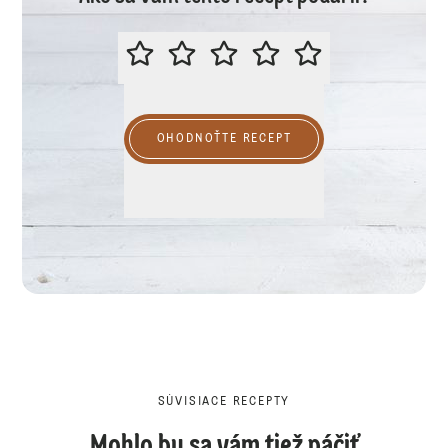
PROSÍME VÁS O OHODNOTENIE R
OHODNOŤTE RECEPT
SÚVISIACE RECEPTY
Mohlo by sa vám tiež páčiť