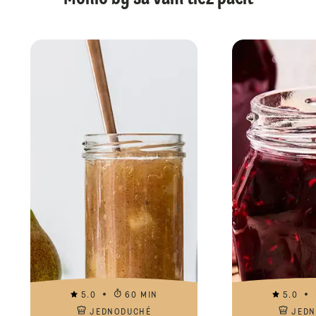
5.0
60 MIN
5.0
JEDNODUCHÉ
JED