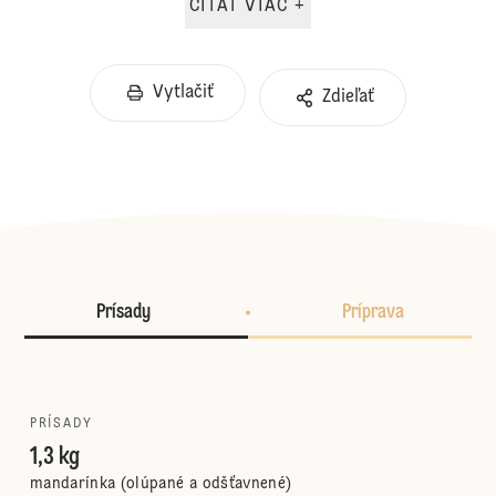
ČÍTAŤ VIAC +
Vytlačiť
Zdieľať
Prísady
Príprava
PRÍSADY
1,3 kg
mandarínka (olúpané a odšťavnené)