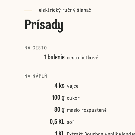
elektrický ručný šľahač
Prísady
NA CESTO
1 balenie
cesto lístkové
NA NÁPLŇ
4 ks
vajce
100 g
cukor
80 g
maslo rozpustené
0,5 KL
soľ
1 KL
Extrakt Bourbon vanilka Madag