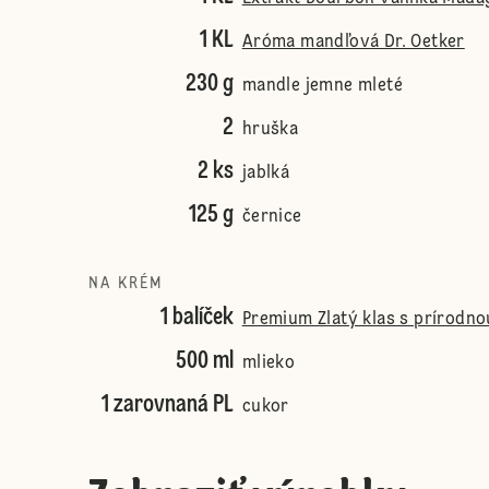
1 KL
Aróma mandľová Dr. Oetker
230 g
mandle jemne mleté
2
hruška
2 ks
jablká
125 g
černice
NA KRÉM
1 balíček
Premium Zlatý klas s prírodno
500 ml
mlieko
1 zarovnaná PL
cukor