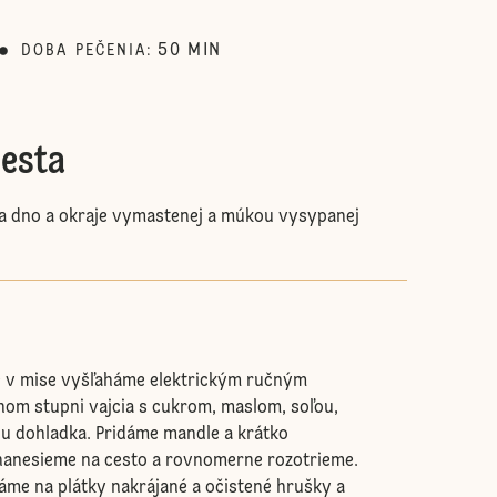
50
MIN
DOBA PEČENIA
:
cesta
a dno a okraje vymastenej a múkou vysypanej
e v mise vyšľaháme elektrickým ručným
om stupni vajcia s cukrom, maslom, soľou,
u dohladka. Pridáme mandle a krátko
nanesieme na cesto a rovnomerne rozotrieme.
me na plátky nakrájané a očistené hrušky a