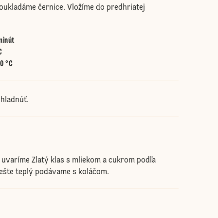
poukladáme černice. Vložíme do predhriatej
minút
C
60 °C
hladnúť.
uvaríme Zlatý klas s mliekom a cukrom podľa
 ešte teplý podávame s koláčom.