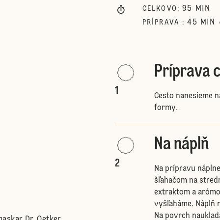
95
MIN
CELKOVO
:
45
MIN
PRÍPRAVA
:
Príprava 
1
Cesto nanesieme n
formy.
Na náplň
2
Na prípravu nápln
šľahačom na stredn
extraktom a arómo
vyšľaháme. Náplň 
Na povrch naukladá
askar Dr. Oetker