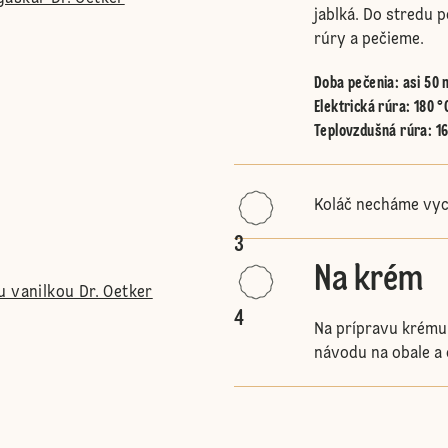
jablká. Do stredu 
rúry a pečieme.
Doba pečenia: asi 50 
Elektrická rúra
:
180 °
Teplovzdušná rúra
:
1
Koláč necháme vyc
3
Na krém
u vanilkou Dr. Oetker
4
Na prípravu krému 
návodu na obale a