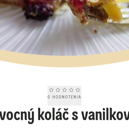
Current rating 0.0. Click to rate.
0
HODNOTENIA
vocný koláč s vanilk