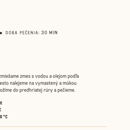
30
MIN
DOBA PEČENIA
:
 zmiešame zmes s vodou a olejom podľa
Cesto nalejeme na vymastený a múkou
ožíme do predhriatej rúry a pečieme.
út
C
50 °C