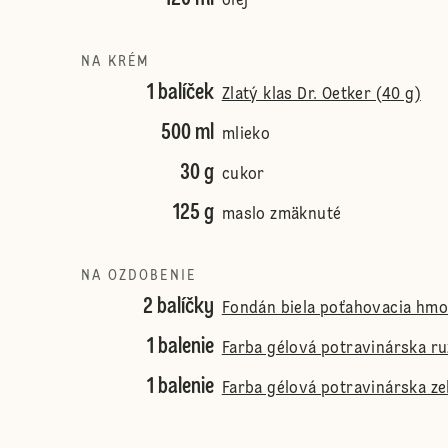
olej
NA KRÉM
1 balíček
Zlatý klas Dr. Oetker (40 g)
500 ml
mlieko
30 g
cukor
125 g
maslo zmäknuté
NA OZDOBENIE
2 balíčky
Fondán biela poťahovacia hmot
1 balenie
Farba gélová potravinárska ru
1 balenie
Farba gélová potravinárska ze