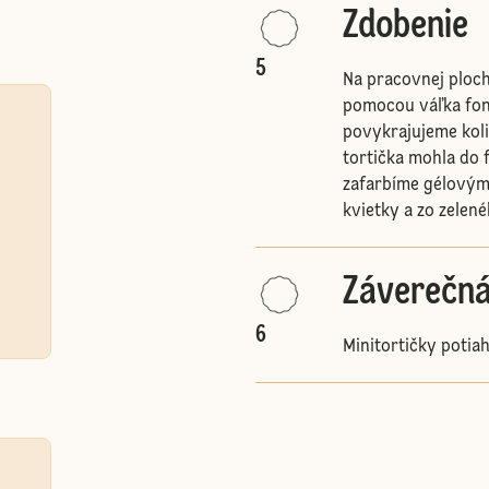
Zdobenie
5
Na pracovnej plo
pomocou váľka fon
povykrajujeme koli
tortička mohla do 
zafarbíme gélovým
kvietky a zo zelen
Záverečná
6
Minitortičky poti