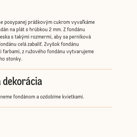
che posypanej práškovým cukrom vyvaľkáme
dán na plát s hrúbkou 2 mm. Z fondánu
eska s takými rozmermi, aby sa perníková
fondánu celá zabaliť. Zvyšok fondánu
i farbami, z ružového fondánu vytvarujeme
ého stonky.
 dekorácia
ahneme fondánom a ozdobíme kvietkami.