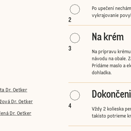
Po upečení nechám
vykrajovanie povyk
2
Na krém
3
Na prípravu krému 
návodu na obale. 
Pridáme maslo a e
dohladka.
a Dr. Oetker
Dokončeni
žová Dr. Oetker
4
Vždy 2 kolieska pe
lená Dr. Oetker
takisto potrieme 