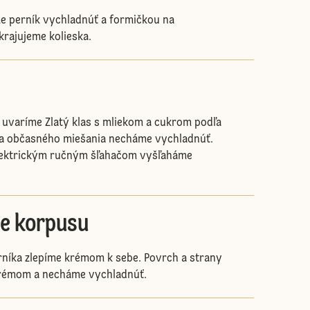
e perník vychladnúť a formičkou na
rajujeme kolieska.
uvaríme Zlatý klas s mliekom a cukrom podľa
Za občasného miešania necháme vychladnúť.
lektrickým ručným šľahačom vyšľaháme
e korpusu
rníka zlepíme krémom k sebe. Povrch a strany
krémom a necháme vychladnúť.