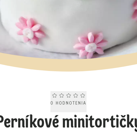
Current rating 0.0. Click to rate.
0
HODNOTENIA
Perníkové minitortičk