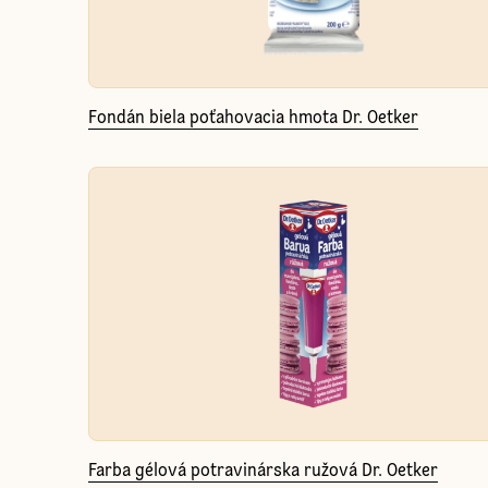
Fondán biela poťahovacia hmota Dr. Oetker
Farba gélová potravinárska ružová Dr. Oetker