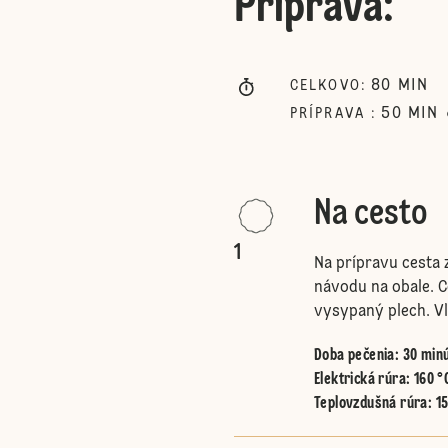
Príprava
:
80
MIN
CELKOVO
:
50
MIN
PRÍPRAVA
:
Na cesto
1
Na prípravu cesta
návodu na obale. 
vysypaný plech. Vl
Doba pečenia: 30 min
Elektrická rúra
:
160 °
Teplovzdušná rúra
:
1