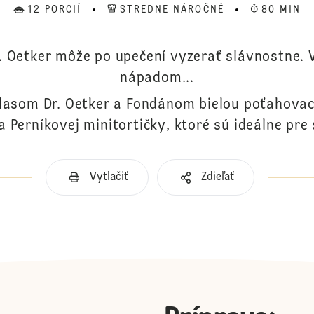
12 PORCIÍ
STREDNE NÁROČNÉ
80 MIN
r. Oetker môže po upečení vyzerať slávnostne. 
nápadom...
lasom Dr. Oetker a Fondánom bielou poťahova
 Perníkovej minitortičky, ktoré sú ideálne pre 
Vytlačiť
Zdieľať