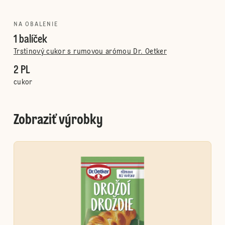
NA OBALENIE
1 balíček
Trstinový cukor s rumovou arómou Dr. Oetker
2 PL
cukor
Zobraziť výrobky