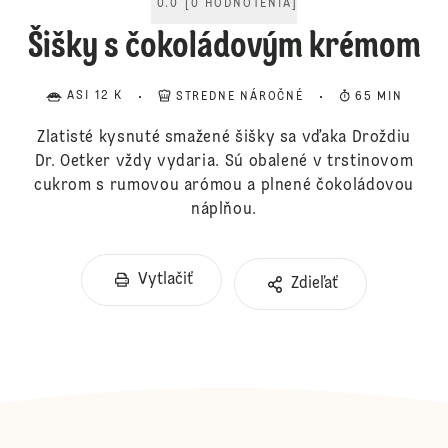
0.0
[
0
HODNOTENIA
]
Šišky s čokoládovým krémom
ASI 12 K
STREDNE NÁROČNÉ
65 MIN
Zlatisté kysnuté smažené šišky sa vďaka Droždiu
Dr. Oetker vždy vydaria. Sú obalené v trstinovom
cukrom s rumovou arómou a plnené čokoládovou
náplňou.
Vytlačiť
Zdieľať