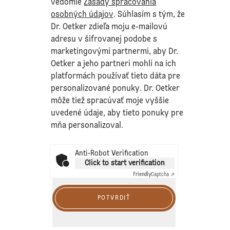
vedomie
Zásady spracovania
osobných údajov
. Súhlasím s tým, že
Dr. Oetker zdieľa moju e-mailovú
adresu v šifrovanej podobe s
marketingovými partnermi, aby Dr.
Oetker a jeho partneri mohli na ich
platformách používať tieto dáta pre
personalizované ponuky. Dr. Oetker
môže tiež spracúvať moje vyššie
uvedené údaje, aby tieto ponuky pre
mňa personalizoval.
Anti-Robot Verification
Click to start verification
Friendly
Captcha ⇗
POTVRDIŤ