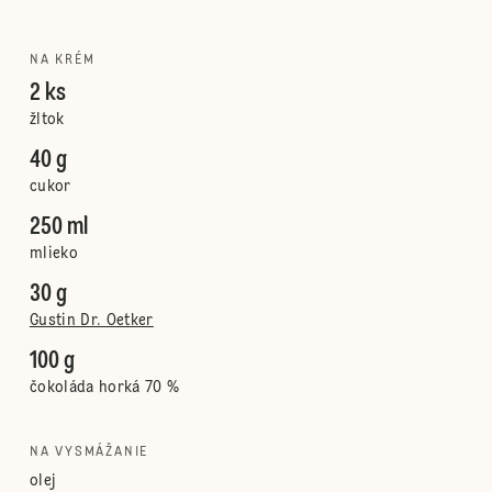
NA KRÉM
2 ks
žltok
40 g
cukor
250 ml
mlieko
30 g
Gustin Dr. Oetker
100 g
čokoláda horká 70 %
NA VYSMÁŽANIE
olej