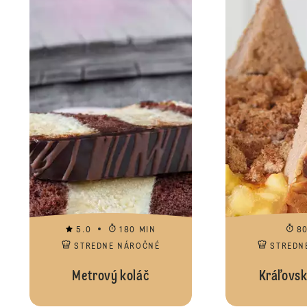
5.0
180 MIN
8
STREDNE NÁROČNÉ
STREDN
Metrový koláč
Kráľovsk