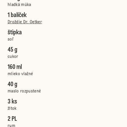
hladká múka
1 balíček
Droždie Dr. Oetker
štipka
soľ
45 g
cukor
160 ml
mlieko vlažné
40 g
maslo rozpustené
3 ks
žltok
2 PL
rum