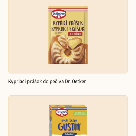
Kypriaci prášok do pečiva Dr. Oetker