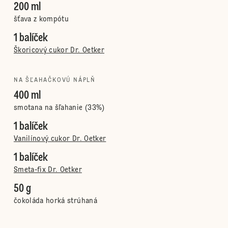
200 ml
šťava z kompótu
1 balíček
Škoricový cukor Dr. Oetker
NA ŠĽAHAČKOVÚ NÁPLŇ
400 ml
smotana na šľahanie (33%)
1 balíček
Vanilínový cukor Dr. Oetker
1 balíček
Smeta-fix Dr. Oetker
50 g
čokoláda horká strúhaná