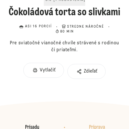
5.0
[
1
HODNOTENIA
]
Čokoládová torta so slivkami
ASI 16 PORCIÍ
STREDNE NÁROČNÉ
80 MIN
Pre sviatočné vianočné chvíle strávené s rodinou
či priateľmi.
Vytlačiť
Zdieľať
Prísady
Príprava