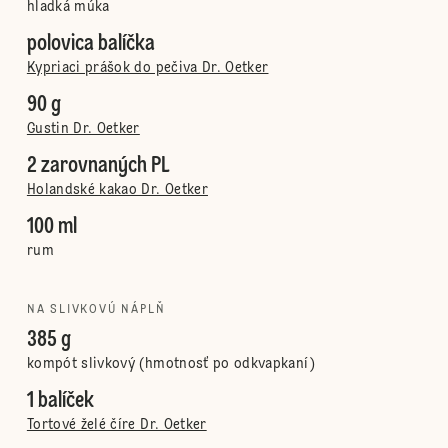
hladká múka
polovica balíčka
Kypriaci prášok do pečiva Dr. Oetker
90 g
Gustin Dr. Oetker
2 zarovnaných PL
Holandské kakao Dr. Oetker
100 ml
rum
NA SLIVKOVÚ NÁPLŇ
385 g
kompót slivkový (hmotnosť po odkvapkaní)
1 balíček
Tortové želé číre Dr. Oetker