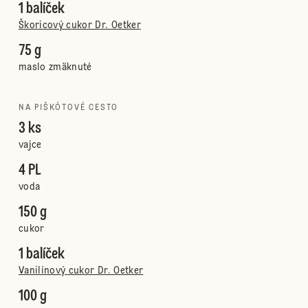
1 balíček
Škoricový cukor Dr. Oetker
75 g
maslo zmäknuté
NA PIŠKÓTOVÉ CESTO
3 ks
vajce
4 PL
voda
150 g
cukor
1 balíček
Vanilínový cukor Dr. Oetker
100 g