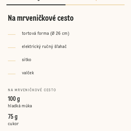
Na mrveničkové cesto
tortová forma (Ø 26 cm)
elektrický ručný šľahač
sitko
valček
NA MRVENIČKOVÉ CESTO
100 g
hladká múka
75 g
cukor