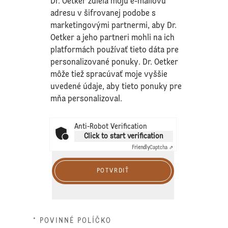
Dr. Oetker zdieľa moju e-mailovú
adresu v šifrovanej podobe s
marketingovými partnermi, aby Dr.
Oetker a jeho partneri mohli na ich
platformách používať tieto dáta pre
personalizované ponuky. Dr. Oetker
môže tiež spracúvať moje vyššie
uvedené údaje, aby tieto ponuky pre
mňa personalizoval.
Anti-Robot Verification
Click to start verification
Friendly
Captcha ⇗
POTVRDIŤ
* POVINNÉ POLÍČKO