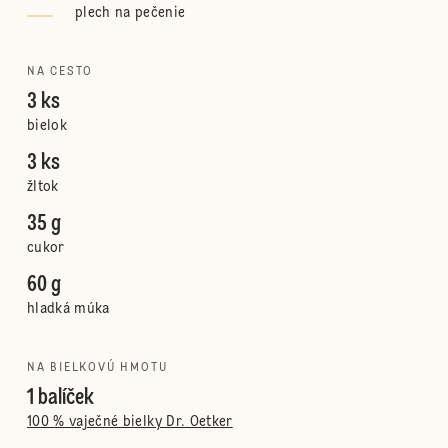
plech na pečenie
NA CESTO
3 ks
bielok
3 ks
žltok
35 g
cukor
60 g
hladká múka
NA BIELKOVÚ HMOTU
1 balíček
100 % vaječné bielky Dr. Oetker