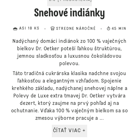
5.0
[
1
HODNOTENIA
]
Snehové indiánky
ASI 18 KS
STREDNE NÁROČNÉ
45 MIN
Nadýchaný domáci indiánok zo 100 % vaječných
bielkov Dr. Oetker poteší ľahkou štruktúrou,
jemnou sladkosťou a luxusnou čokoládovou
polevou.
Táto tradičná cukrárska klasika nadchne svojou
ľahkosťou a elegantným vzhľadom. Spojenie
krehkého základu, nadýchanej snehovej náplne a
Polevy de Luxe extra tmavej Dr. Oetker vytvára
dezert, ktorý zaujme na prvý pohľad aj na
ochutnanie. Vďaka 100 % vaječným bielkom sa so
zmesou výborne pracuje a ...
ČÍTAŤ VIAC +