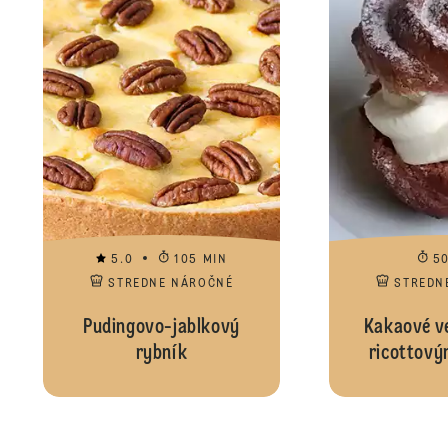
5.0
105 MIN
5
STREDNE NÁROČNÉ
STREDN
Pudingovo-jablkový
Kakaové ve
rybník
ricottov