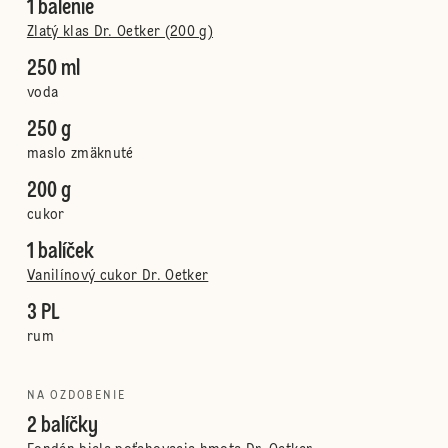
1 balenie
Zlatý klas Dr. Oetker (200 g)
250 ml
voda
250 g
maslo zmäknuté
200 g
cukor
1 balíček
Vanilínový cukor Dr. Oetker
3 PL
rum
NA OZDOBENIE
2 balíčky