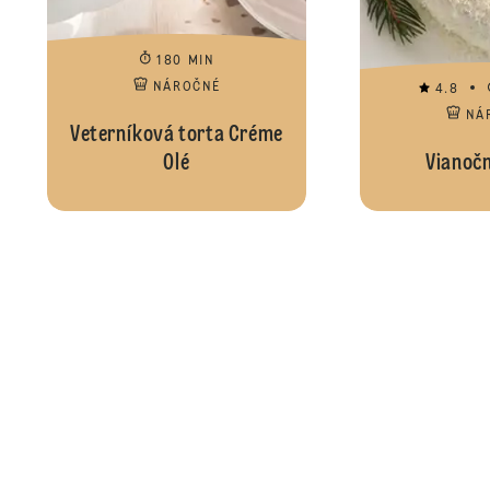
180 MIN
NÁROČNÉ
4.8
NÁ
Veterníková torta Créme
Olé
Vianočn