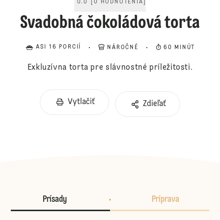
0.0
[
0
HODNOTENIA
]
Svadobná čokoládová torta
ASI 16 PORCIÍ
NÁROČNÉ
60 MINÚT
Exkluzívna torta pre slávnostné príležitosti.
Vytlačiť
Zdieľať
Prísady
Príprava