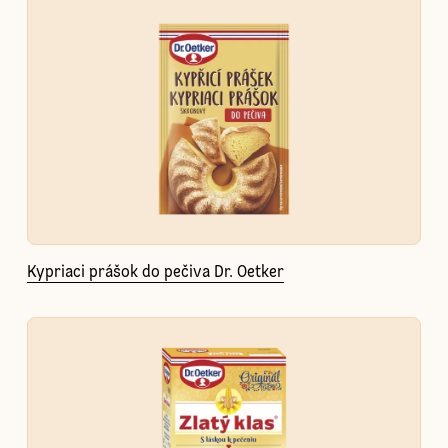
Kypriaci prášok do pečiva Dr. Oetker