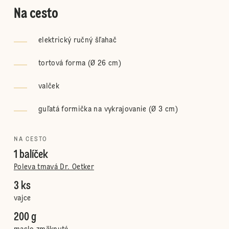
Na cesto
elektrický ručný šľahač
tortová forma (Ø 26 cm)
valček
guľatá formička na vykrajovanie (Ø 3 cm)
NA CESTO
1 balíček
Poleva tmavá Dr. Oetker
3 ks
vajce
200 g