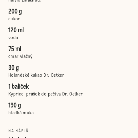
maslo zmäknuté
200 g
cukor
120 ml
voda
75 ml
cmar vlažný
30 g
Holandské kakao Dr. Oetker
1 balíček
Kypriaci prášok do pečiva Dr. Oetker
190 g
hladká múka
NA NÁPLŇ